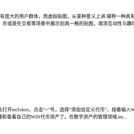
领域拥有庞大的用户群体，而虚拟贴图，从某种意义上讲,堪称一种
亦或是在交易等场景中展示别具一格的贴图，增添互动性与趣味性
币，首先打开imToken，点击“+”号，选择“添加自定义代币”，接
理和查看自己的WIN代币资产了。在数字资产的管理领域,im...