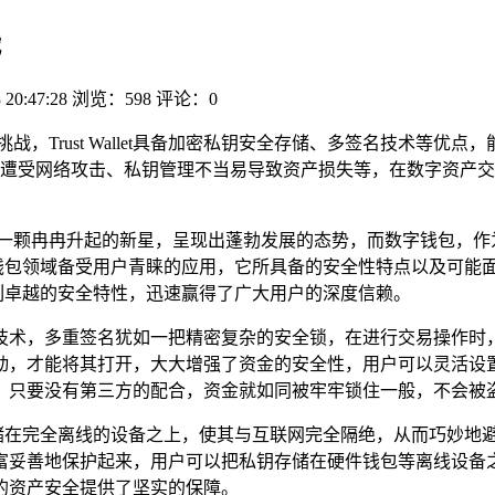
战
 20:47:28
浏览：598
评论：0
与潜在挑战，Trust Wallet具备加密私钥安全存储、多签名技
网络攻击、私钥管理不当易导致资产损失等，在数字资产交易日益频
如一颗冉冉升起的新星，呈现出蓬勃发展的态势，而数字钱包，作
款在加密钱包领域备受用户青睐的应用，它所具备的安全性特点以及可能
一系列卓越的安全特性，迅速赢得了广大用户的深度信赖。
了多重签名技术，多重签名犹如一把精密复杂的安全锁，在进行交易
动，才能将其打开，大大增强了资金的安全性，用户可以灵活设
，只要没有第三方的配合，资金就如同被牢牢锁住一般，不会被
是将私钥存储在完全离线的设备之上，使其与互联网完全隔绝，从而巧
富妥善地保护起来，用户可以把私钥存储在硬件钱包等离线设备
的资产安全提供了坚实的保障。