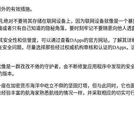
些额外的有效措施。
词,绝对不要将其存储在联网设备上，因为联网设备就像是一个暴
箱或者只有自己知道的隐秘角落，要时刻牢记不要随意向他人透
查其安全性和信誉度，可以通过查看DApps的官方网站，了解
安全问题，尽量选择那些经过权威机构审核和认证的DApps，这
，开发者们就像是一群孜孜不倦的守护者，会不断修复应用程序中发现
的版本。
优点，宛如一座在加密货币海洋中屹立不倒的坚固灯塔，但与此同时，
险，就像一位经验丰富的航海家熟悉航线的情况一样，并采取相应的切
。