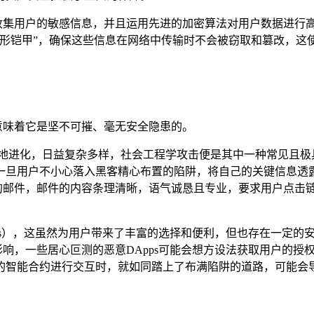
至终不会收集用户的敏感信息，并且运用先进的加密算法对用户数据进行
甲”，确保这些信息在网络中传输时不会被窃取和篡改，这使得用户在
。
这并不意味着它是坚不可摧、毫无安全隐患的。
断地进化，日益复杂多样，社会工程学攻击便是其中一种常见且极
一旦用户不小心落入黑客精心布置的陷阱，将自己的关键信息透
let官方的邮件，邮件的内容条理清晰，语气诚恳且专业，要求用户
。
（DApps），这虽然为用户带来了丰富的选择和便利，但也存在一定的
造成负面影响，一些居心叵测的恶意DApps可能会想方设法获取用
的智能合约进行交互时，就如同踏上了布满陷阱的道路，可能会