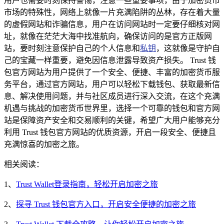
用户也需要时刻保持警惕，注意一些重要事项，由于加密货币
市场的特殊性，网络上就像一片充满陷阱的丛林，存在着大量
的虚假网站和诈骗信息，用户在访问网站时一定要仔细核对网
址，就像在茫茫大海中找准航向，确保访问的是官方正版网
站，要时刻注意保护自己的个人信息和
私钥
，这就像是守护自
己的宝藏一样重要，避免因信息泄露导致资产损失。 Trust 钱
包官方网站为用户提供了一个安全、便捷、丰富的加密货币服
务平台，通过官方网站，用户可以轻松下载钱包、获取最新信
息、解决使用问题，并与社区成员进行深入交流，在这个充满
机遇与挑战的加密货币世界里，选择一个可靠的钱包和官方网
站是保障资产安全和交易顺利的关键，希望广大用户能够充分
利用 Trust 钱包官方网站的优质资源，开启一段安全、便捷且
充满惊喜的加密之旅。
相关阅读：
1、
Trust Wallet登录指南，轻松开启加密之旅
2、
探寻 Trust 钱包官方入口，开启安全便捷的加密之旅