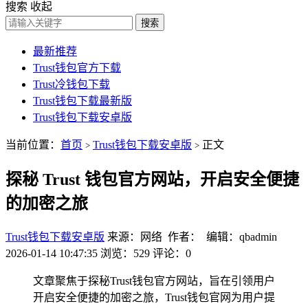
搜索
收起
搜索
最新推荐
Trust钱包官方下载
Trust冷钱包下载
Trust钱包下载最新版
Trust钱包下载安卓版
当前位置：
首页
Trust钱包下载安卓版
正文
>
>
探秘 Trust 钱包官方网站，开启安全便捷
的加密之旅
Trust钱包下载安卓版
来源：网络 作者： 编辑：qbadmin
2026-01-14 10:47:35
浏览：529
评论：0
文章聚焦于探秘Trust钱包官方网站，旨在引领用户
开启安全便捷的加密之旅，Trust钱包官网为用户提