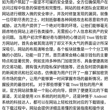
如为用户筑起了一座坚不可摧的安全堡垒，全方位确保用户在
访问过程中信息的保密性和完整性，网站的技术团队会定期对
网站进行细致入微的安全审计，并及时修复发现的漏洞，就像
一位尽职尽责的卫士，时刻抵御着各种网络攻击和恶意软件的
威胁，这为用户提供了一个绝对可靠的环境，让他们能够毫无
顾虑地在网站上进行各类操作，无需担心个人信息和资产的安
全问题。 当用户初次怀着好奇与期待的心情访问 Trust 钱包官
方网站时，首先会被其简洁明了却又不失大气的界面设计所深
深吸引，网站的布局清晰合理，各个板块就像是一个个分工明
确的小团队，功能一目了然，首页通常会精心展示钱包的主要
特点和显著优势，例如支持多种热门加密货币、具备便捷高效
的交易功能、拥有强大的隐私保护措施等，还会及时提供最新
的新闻资讯和社区动态，仿佛是为用户打开了一扇了解加密货
币市场的窗户，让用户能够第一时间掌握市场的最新情况，把
握投资的最佳时机。 对于那些想要下载 Trust 钱包的用户来
说，官方网站就像是一个贴心的向导，提供了便捷无比的下载
渠道，无论是使用 iOS 系统的时尚用户，还是钟情于 Android
系统的科技达人，都可以在网站上轻松找到对应的下载链接，
在下载过程中，网站会提供详细且易懂的安装指南和操作说