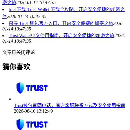
密之旅
2026-01-14 10:47:35
trust下载-Trust Wallet 下载全攻略，开启安全便捷的加密之
旅
2026-01-14 10:47:35
探寻 Trust 钱包官方入口，开启安全便捷的加密之旅
2026-
01-14 10:47:35
Trust Wallet中文使用指南，开启安全便捷的加密之旅
2026-
01-14 10:47:35
文章已关闭评论！
猜你喜欢
Trust钱包官网电话，官方客服联系方式及安全使用指南
2026-08-10 13:12:49