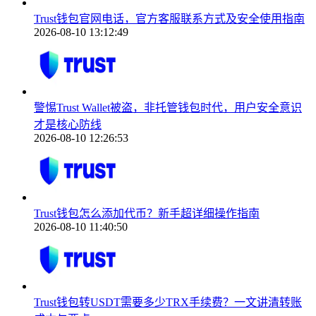
Trust钱包官网电话，官方客服联系方式及安全使用指南
2026-08-10 13:12:49
警惕Trust Wallet被盗，非托管钱包时代，用户安全意识
才是核心防线
2026-08-10 12:26:53
Trust钱包怎么添加代币？新手超详细操作指南
2026-08-10 11:40:50
Trust钱包转USDT需要多少TRX手续费？一文讲清转账