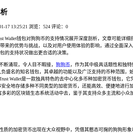
解析
01-17 13:25:21
浏览：524
评论：0
焦于Trust Wallet钱包对狗狗币的支持情况展开深度剖析，文章
的优势与挑战，以及对用户使用体验的影响，通过全面深入的解析，
包的支持状况做出更合适的决策。
不断涌现，令人目不暇接，
狗狗币
，作为其中极具话题性和独特
领域久负盛名的知名钱包，其卓越的功能以及广泛支持的币种范围，始终是
ust Wallet是一款独具特色的去中心化多币种加密货币钱
t，不仅能够安全地存储多种不同类型的加密货币，还能高效、便捷地
多彩的区块链生态系统活动中去，鉴于其支持众多主流和小众加密货币
笑性质的加密货币出现在大众视野中，凭借其憨态可掬的狗狗形象