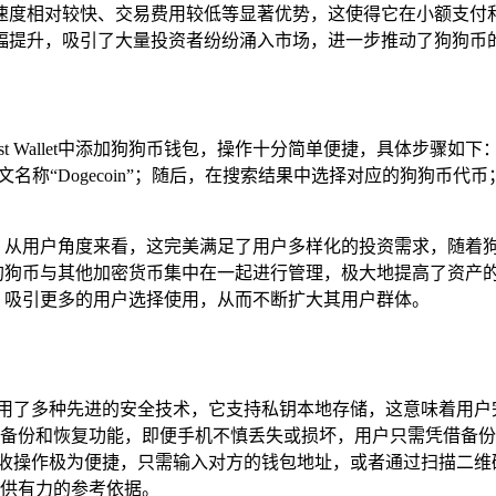
速度相对较快、交易费用较低等显著优势，这使得它在小额支付
幅提升，吸引了大量投资者纷纷涌入市场，进一步推动了狗狗币
Trust Wallet中添加狗狗币钱包，操作十分简单便捷，具体步骤如下：
名称“Dogecoin”；随后，在搜索结果中选择对应的狗狗币
响不容忽视，从用户角度来看，这完美满足了用户多样化的投资需求，
用户可以将狗狗币与其他加密货币集中在一起进行管理，极大地提高了
竞争力，吸引更多的用户选择使用，从而不断扩大其用户群体。
全保护，采用了多种先进的安全技术，它支持私钥本地存储，这意味
备份和恢复功能，即便手机不慎丢失或损坏，用户只需凭借备份
的发送和接收操作极为便捷，只需输入对方的钱包地址，或者通过扫
供有力的参考依据。