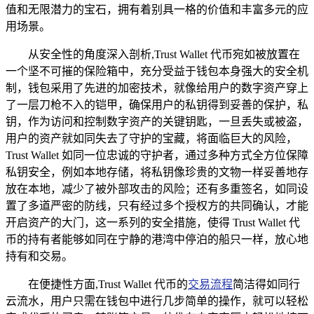
值和无限潜力的宝石，拥有着别具一格的价值和丰富多元的应
用场景。
从安全性的角度深入剖析,Trust Wallet 代币宛如被放置在
一个坚不可摧的保险箱中，充分受益于钱包本身强大的安全机
制，钱包采用了先进的加密技术，就像给用户的数字资产穿上
了一层刀枪不入的铠甲，确保用户的私钥得到妥善的保护，私
钥，作为访问和控制数字资产的关键钥匙，一旦丢失或被盗，
用户的资产就如同失去了守护的宝藏，将面临巨大的风险，
Trust Wallet 如同一位忠诚的守护者，通过多种方式全方位保障
私钥安全，例如本地存储，将私钥像珍贵的文物一样妥善地存
放在本地，减少了被外部攻击的风险；还有多重签名，如同设
置了多道严密的防线，只有经过多个授权方的共同确认，才能
开启资产的大门，这一系列的安全措施，使得 Trust Wallet 代
币的持有者能够如同在宁静的港湾中停泊的船只一样，放心地
持有和交易。
在便捷性方面,Trust Wallet 代币的
交易流程
简洁得如同行
云流水，用户只需在钱包中进行几步简单的操作，就可以轻松