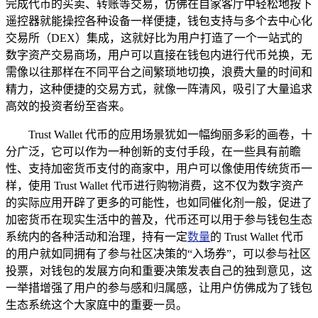
完成代币的买卖、转账等交易，仿佛在自家客厅中轻松地按下
遥控器就能操控各种设备一样便捷，钱包支持与多个去中心化
交易所（DEX）集成，这就好比为用户打造了一个一站式的
数字资产交易商场，用户可以直接在钱包内进行代币兑换，无
需像以往那样在不同平台之间繁琐地切换，浪费大量的时间和
精力，这种便捷的交易方式，就像一阵清风，吸引了大量追求
高效的投资者纷至沓来。
Trust Wallet 代币的应用场景犹如一幅绚丽多彩的画卷，十
分广泛，它可以作为一种创新的支付手段，在一些具有前瞻
性、支持加密货币支付的商家中，用户可以像使用传统货币一
样，使用 Trust Wallet 代币进行购物消费，这不仅为数字资产
的实际应用开辟了更多的可能性，也如同催化剂一般，促进了
加密货币在现实生活中的普及，代币还可以用于参与钱包生态
系统内的各种活动和治理，持有一定
数量
的 Trust Wallet 代币
的用户就如同拥有了参与社区决策的“入场券”，可以参与社区
投票，对钱包的发展方向和重要决策发表自己的独到意见，这
一举措增强了用户的参与感和归属感，让用户仿佛成为了钱包
生态系统这个大家庭中的重要一员。