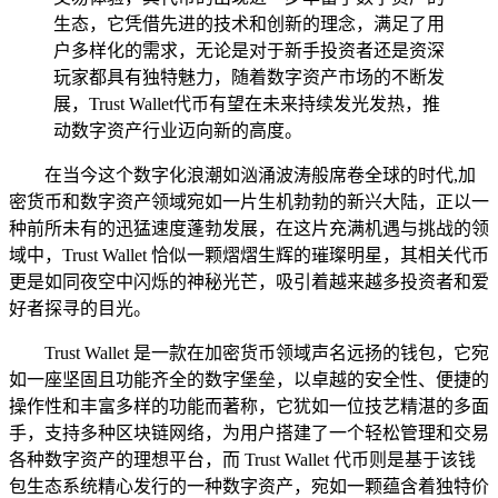
生态，它凭借先进的技术和创新的理念，满足了用
户多样化的需求，无论是对于新手投资者还是资深
玩家都具有独特魅力，随着数字资产市场的不断发
展，Trust Wallet代币有望在未来持续发光发热，推
动数字资产行业迈向新的高度。
在当今这个数字化浪潮如汹涌波涛般席卷全球的时代,加
密货币和数字资产领域宛如一片生机勃勃的新兴大陆，正以一
种前所未有的迅猛速度蓬勃发展，在这片充满机遇与挑战的领
域中，Trust Wallet 恰似一颗熠熠生辉的璀璨明星，其相关代币
更是如同夜空中闪烁的神秘光芒，吸引着越来越多投资者和爱
好者探寻的目光。
Trust Wallet 是一款在加密货币领域声名远扬的钱包，它宛
如一座坚固且功能齐全的数字堡垒，以卓越的安全性、便捷的
操作性和丰富多样的功能而著称，它犹如一位技艺精湛的多面
手，支持多种区块链网络，为用户搭建了一个轻松管理和交易
各种数字资产的理想平台，而 Trust Wallet 代币则是基于该钱
包生态系统精心发行的一种数字资产，宛如一颗蕴含着独特价