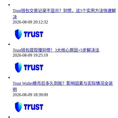
Trust钱包交易记录不显示？别慌，这5个实用方法快速解
决
2026-08-09 20:12:32
Trust钱包提现慢别慌！3大核心原因+5步解决法
2026-08-09 19:25:19
Trust Wallet换币后多久到账？影响因素与实际情况全说
明
2026-08-09 18:39:09