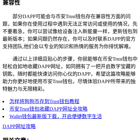
兼容性
部分DAPP可能会与币安Trust钱包存在兼容性方面的问
题，如果你在使用过程中遇到无法正常访问或使用的情况，先
不要着急，你可以尝试像给设备注入新能量一样，更新钱包到
最新版本；如果问题仍然存在，你可以及时联系DAPP的官方
支持团队,他们会以专业的知识和热情的服务为你排忧解难。
通过以上详细且贴心的步骤，你就能够在币安Trust钱包中
轻松自如地收藏DAPP网址，如同拥有了一把开启数字宝藏的
钥匙，随时都能快速访问你心仪的DAPP，希望这篇攻略能够
助力你更好地使用币安Trust钱包，尽情体验DAPP所带来的独
特魅力与无限精彩。
怎样将狗狗币存到Trust钱包教程
币安Trust钱包收藏DAPP网址全攻略
Wallet钱包最新版下载，开启便捷数字生活
DAPP网址攻略