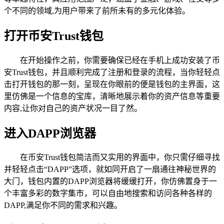
个不同的领域,为用户带来了前所未有的多元化体验。
打开币安Trust钱包
在开始操作之前，你需要确保已经在手机上成功安装了币
安Trust钱包，并且顺利完成了注册和登录的流程，当你轻轻点
击打开钱包的那一刻，呈现在你眼前的便是钱包的主界面，这
里仿佛是一个信息的宝库，清晰地展示着你的资产信息等重要
内容,让你对自己的资产状况一目了然。
进入DAPP浏览器
在币安Trust钱包简洁而又实用的界面中，你只需仔细寻找
并轻轻点击“DAPP”选项，就如同开启了一扇通往神秘世界的
大门，钱包内置的DAPP浏览器将缓缓打开，你仿佛置身于一
个丰富多彩的数字集市，可以自由地搜索和访问各种各样的
DAPP,满足你不同的需求和兴趣。