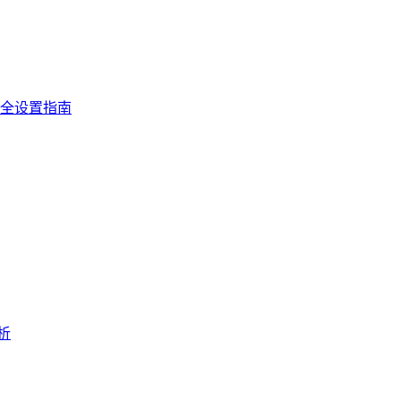
安全设置指南
析