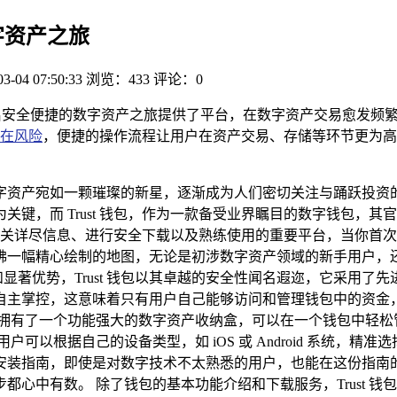
数字资产之旅
03-04 07:50:33
浏览：433
评论：0
官网为用户开启安全便捷的数字资产之旅提供了平台，在数字资产交易愈
在风险
，便捷的操作流程让用户在资产交易、存储等环节更为高效，
字资产宛如一颗璀璨的新星，逐渐成为人们密切关注与踊跃投资
键，而 Trust 钱包，作为一款备受业界瞩目的数字钱包，
包相关详尽信息、进行安全下载以及熟练使用的重要平台，当你首次访
佛一幅精心绘制的地图，无论是初涉数字资产领域的新手用户，
特点和显著优势，Trust 钱包以其卓越的安全性闻名遐迩，它采
自主掌控，这意味着只有用户自己能够访问和管理钱包中的资金
户仿佛拥有了一个功能强大的数字资产收纳盒，可以在一个钱包中轻
可以根据自己的设备类型，如 iOS 或 Android 系统，
安装指南，即使是对数字技术不太熟悉的用户，也能在这份指南
都心中有数。 除了钱包的基本功能介绍和下载服务，Trust 