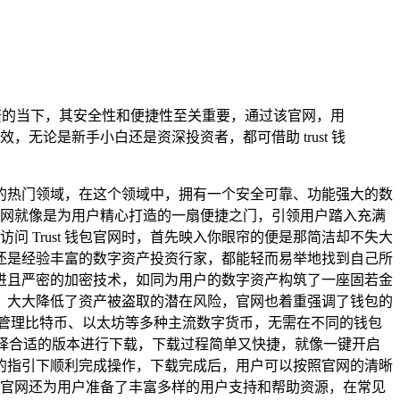
发频繁的当下，其安全性和便捷性至关重要，通过该官网，用
无论是新手小白还是资深投资者，都可借助 trust 钱
的热门领域，在这个领域中，拥有一个安全可靠、功能强大的数
其官网就像是为用户精心打造的一扇便捷之门，引领用户踏入充满
问 Trust 钱包官网时，首先映入你眼帘的便是那简洁却不失大
还是经验丰富的数字资产投资行家，都能轻而易举地找到自己所
用了先进且严密的加密技术，如同为用户的数字资产构筑了一座固若金
，大大降低了资产被盗取的潜在风险，官网也着重强调了钱包的
松管理比特币、以太坊等多种主流数字货币，无需在不同的钱包
精准选择合适的版本进行下载，下载过程简单又快捷，就像一键开启
的指引下顺利完成操作，下载完成后，用户可以按照官网的清晰
钱包官网还为用户准备了丰富多样的用户支持和帮助资源，在常见