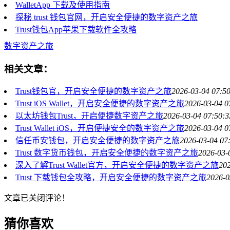
WalletApp 下载及使用指南
探秘 trust 钱包官网，开启安全便捷的数字资产之旅
Trust钱包App苹果下载软件全攻略
数字资产之旅
相关文章：
Trust钱包官，开启安全便捷的数字资产之旅
2026-03-04 07:5
Trust iOS Wallet，开启安全便捷的数字资产之旅
2026-03-04 0
以太坊钱包Trust，开启便捷数字资产之旅
2026-03-04 07:50:3
Trust Wallet iOS，开启便捷安全的数字资产之旅
2026-03-04 0
信任币安钱包，开启安全便捷的数字资产之旅
2026-03-04 07
Trust 数字货币钱包，开启安全便捷的数字资产之旅
2026-03-
深入了解Trust Wallet官方，开启安全便捷的数字资产之旅
202
Trust 下载钱包全攻略，开启安全便捷的数字资产之旅
2026-0
文章已关闭评论！
猜你喜欢