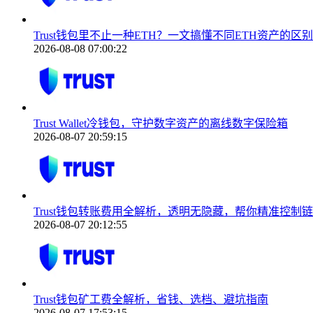
Trust钱包里不止一种ETH？一文搞懂不同ETH资产的区
2026-08-08 07:00:22
Trust Wallet冷钱包，守护数字资产的离线数字保险箱
2026-08-07 20:59:15
Trust钱包转账费用全解析，透明无隐藏，帮你精准控制
2026-08-07 20:12:55
Trust钱包矿工费全解析，省钱、选档、避坑指南
2026-08-07 17:53:15