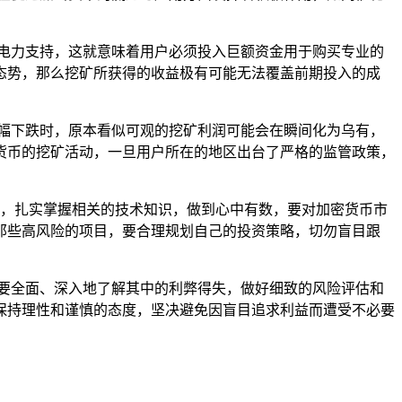
及电力支持，这就意味着用户必须投入巨额资金用于购买专业的
态势，那么挖矿所获得的收益极有可能无法覆盖前期投入的成
幅下跌时，原本看似可观的挖矿利润可能会在瞬间化为乌有，
货币的挖矿活动，一旦用户所在的地区出台了严格的监管政策，
流程，扎实掌握相关的技术知识，做到心中有数，要对加密货币市
那些高风险的项目，要合理规划自己的投资策略，切勿盲目跟
需要全面、深入地了解其中的利弊得失，做好细致的风险评估和
保持理性和谨慎的态度，坚决避免因盲目追求利益而遭受不必要