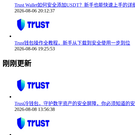
Trust Wallet如何安全添加USDT？新手也能快速上手的
2026-08-06 20:12:37
Trust钱包操作全教程，新手从下载到安全使用一步到位
2026-08-06 19:25:53
刚刚更新
Trust冷钱包，守护数字资产的安全屏障，你必须知道的
2026-08-08 13:56:38