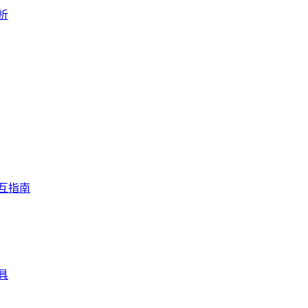
析
交互指南
具