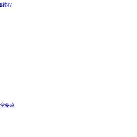
详细教程
安全要点