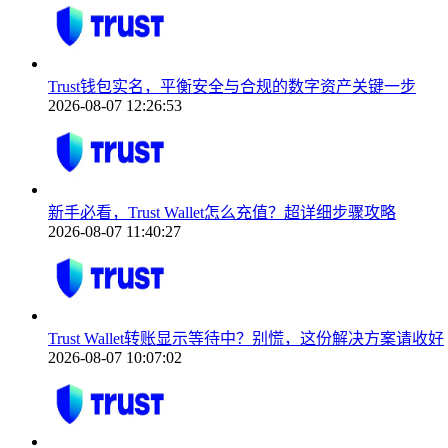
Trust钱包实名，平衡安全与合规的数字资产关键一步
2026-08-07 12:26:53
新手必看，Trust Wallet怎么充值？超详细步骤攻略
2026-08-07 11:40:27
Trust Wallet转账显示等待中？别慌，这份解决方案请收好
2026-08-07 10:07:02