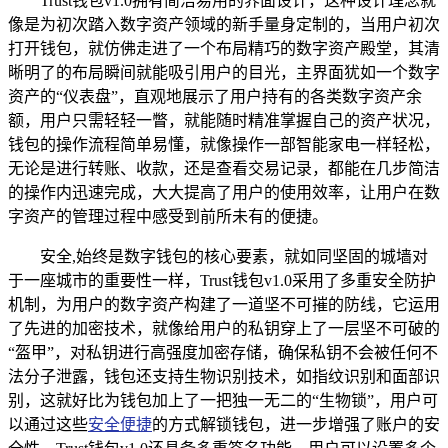
Trust钱包v1.0拥有简洁易用的界面设计，这种设计理念就
像是为初次踏入数字资产领域的新手量身定制的，当用户初次
打开钱包，就仿佛走进了一个布局精巧的数字资产殿堂，其清
晰明了的布局瞬间就能吸引用户的目光，主界面犹如一个数字
资产的“仪表盘”，直观地展示了用户持有的各类数字资产余
额，用户只需轻轻一瞥，就能随时精准掌握自己的资产状况，
钱包的操作流程简单易懂，就像操作一部智能家电一样轻松，
无论是进行转账、收款，还是查看交易记录，都能在几步简洁
的操作内迅速完成，大大提高了用户的使用效率，让用户在数
字资产的管理过程中感受到前所未有的便捷。
安全,始终是数字钱包的核心要素，就如同坚固的城墙对
于一座城市的重要性一样，Trust钱包v1.0采用了多重安全防护
机制，为用户的数字资产构建了一道坚不可摧的防线，它运用
了先进的加密技术，就像给用户的私钥穿上了一层坚不可破的
“盔甲”，对私钥进行高强度加密存储，确保私钥不会被任何不
法分子泄露，钱包还支持生物识别技术，如指纹识别和面部识
别，这就好比为钱包加上了一把独一无二的“生物锁”，用户可
以通过这些
安全便捷
的方式解锁钱包，进一步增强了账户的安