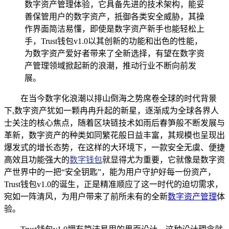
数字资产管理体验，它具备先进的技术架构，能妥
善保管用户的数字资产，抵御各类安全威胁，其操
作界面简洁易懂，即使是数字资产新手也能轻松上
手，Trust钱包v1.0以其创新的功能和出色的性能，
为数字资产爱好者带来了全新选择，有望在数字资
产管理领域掀起新的浪潮，推动行业不断向前发
展。
在当今数字化浪潮以排山倒海之势席卷全球的时代背景
下,数字资产犹如一颗冉冉升起的新星，逐渐成为全球各界人
士关注的核心焦点，随着区块链技术如雨后春笋般不断发展与
革新，数字资产的种类如同繁花般日益丰富，其规模也呈现出
爆发式的增长态势，在这样的大环境下，一款安全无虞、便捷
高效且功能强大的
数字钱包
就显得尤为重要，它就像是数字资
产世界中的一把“安全钥匙”，能为用户守护好每一份资产，
Trust钱包v1.0的诞生，正是精准顺应了这一时代的迫切需求，
宛如一阵清风，为用户带来了前所未有的全新
数字资产管理
体
验。