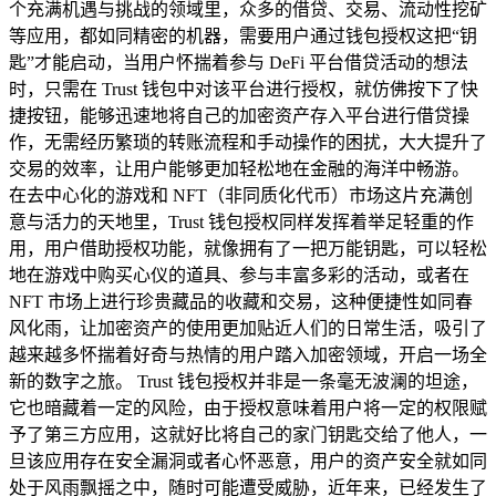
个充满机遇与挑战的领域里，众多的借贷、交易、流动性挖矿
等应用，都如同精密的机器，需要用户通过钱包授权这把“钥
匙”才能启动，当用户怀揣着参与 DeFi 平台借贷活动的想法
时，只需在 Trust 钱包中对该平台进行授权，就仿佛按下了快
捷按钮，能够迅速地将自己的加密资产存入平台进行借贷操
作，无需经历繁琐的转账流程和手动操作的困扰，大大提升了
交易的效率，让用户能够更加轻松地在金融的海洋中畅游。
在去中心化的游戏和 NFT（非同质化代币）市场这片充满创
意与活力的天地里，Trust 钱包授权同样发挥着举足轻重的作
用，用户借助授权功能，就像拥有了一把万能钥匙，可以轻松
地在游戏中购买心仪的道具、参与丰富多彩的活动，或者在
NFT 市场上进行珍贵藏品的收藏和交易，这种便捷性如同春
风化雨，让加密资产的使用更加贴近人们的日常生活，吸引了
越来越多怀揣着好奇与热情的用户踏入加密领域，开启一场全
新的数字之旅。 Trust 钱包授权并非是一条毫无波澜的坦途，
它也暗藏着一定的风险，由于授权意味着用户将一定的权限赋
予了第三方应用，这就好比将自己的家门钥匙交给了他人，一
旦该应用存在安全漏洞或者心怀恶意，用户的资产安全就如同
处于风雨飘摇之中，随时可能遭受威胁，近年来，已经发生了