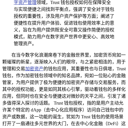
字资产管理
领域，Trust 钱包授权如何在保障安全
与实现便捷之间找到平衡点，强调了安全对于钱包
授权的重要性，涉及用户资产保护等方面；阐述了
便捷性在提升用户体验、促进钱包使用效率上的意
义，旨在为用户提供既安全可靠又操作简便的授权
模式，助力用户在数字资产世界中更安心、高效地
管理资产。
在当今数字化浪潮席卷下的金融世界里，加密货币宛如一
颗璀璨的新星，逐渐映入人们的眼帘，与之紧密相连的，用于
管理和交易
加密资产
的钱包应用，其重要性也与日俱增，Trust
钱包，作为加密钱包领域中的知名品牌，宛如一位贴心的金融
管家，为用户提供了极为便捷的加密资产存储与交易服务，而
其中的授权功能，更是如同其核心引擎，驱动着钱包的多样化
应用，但同时也在安全与便捷这对微妙的天平之间，引发了诸
多值得深入探讨的话题。 Trust 钱包授权，指的是用户主动允
许某个特定的 dApp（去中心化应用程序）访问自己钱包中的
资产或数据，这一功能的诞生，犹如为 Trust 钱包的使用场景
打开了一扇通往多元世界的大门，在去中心化金融（DeFi）这