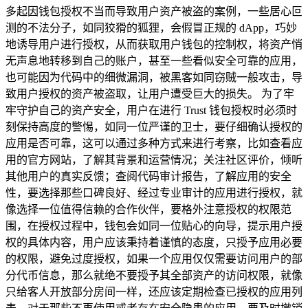
多起因钱包授权不当而导致用户资产被盗的案例，一些居心叵
测的不法分子，如同狡猾的狐狸，会假冒正规的 dApp，巧妙
地诱导用户进行授权，从而获取用户钱包的控制权，将资产悄
无声息地转移到自己的账户，甚至一些看似安全可靠的应用，
也可能因为代码中的细微漏洞，被黑客如同窃贼一般攻击，导
致用户授权的资产被盗取，让用户遭受巨大的损失。 为了牢
牢守护自己的资产安全，用户在进行 Trust 钱包授权时必须时
刻保持高度的警惕，如同一位严谨的卫士，要仔细确认授权的
应用是否可靠，这可以通过多种方式来进行考察，比如查看应
用的官方网站，了解其背景和运营情况；关注社区评价，倾听
其他用户的真实反馈；查阅代码审计报告，了解应用的安全
性，要选择那些口碑良好、经过专业审计的应用进行授权，就
像选择一位值得信赖的合作伙伴，要格外注意授权的权限范
围，在授权过程中，钱包会如同一位贴心的向导，提示用户授
权的具体内容，用户应该秉持着谨慎的态度，只授予应用必要
的权限，避免过度授权，如果一个应用仅仅需要访问用户的部
分代币信息，那么就绝不要授予其全部资产的访问权限，就像
只给客人开放部分房间一样，还应该定期检查已授权的应用列