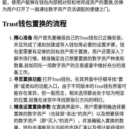
能，使用户能够在钱包内部相对轻松地完成资产的置换,仿佛
为用户打开了一扇通往数字资产灵活调配的便捷之门。
Trust钱包置换的流程
精心准备
用户首先要确保自己的Trust钱包已正确安装，
并且完成了诸如创建或导入钱包等必要的设置步骤，钱
包里需要有足够的目标资产用于置换，用户还需深入了
解市场行情，精准确定自己想要置换的数字资产种类和
数量,就如同在一场数字资产的交易盛宴中做好充分的准
备工作。
寻觅置换功能
打开Trust钱包，在其界面中仔细寻找“置
换”或类似的功能入口，由于不同版本的Trust钱包界面可
能存在差异，但一般而言，相关选项都会处于较为明显
的位置,就像在迷宫中寻找那指引方向的明灯。
精准设置置换参数
在置换界面中，用户需要明确选择要
置换的数字资产（也就是“卖出”的资产）以及想要获得
的数字资产（即“买入”的资产），并准确输入置换的数
量，钱包会清晰显示当前的市场汇率以及预计能获得的