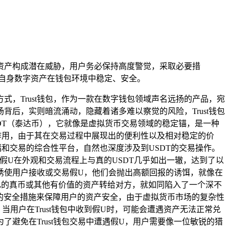
数字资产构成潜在威胁，用户务必保持高度警觉，采取必要措
保自身数字资产在钱包环境中稳定、安全。
，Trust钱包，作为一款在数字钱包领域声名远扬的产品，宛
后，实则暗流涌动，隐藏着诸多难以察觉的风险，Trust钱包
SDT（泰达币），它就像是虚拟货币交易领域的稳定锚，是一种
作用，由于其在交易过程中展现出的便利性以及相对稳定的价
储和交易的综合性平台，自然也深度涉及到USDT的交易操作。
假U在外观和交易流程上与真的USDT几乎如出一辙，达到了以
诱使用户接收或交易假U，他们会抛出高额回报的诱饵，就像在
己的真币或其他有价值的资产转给对方，就如同陷入了一个深不
严密的安全措施来保障用户的资产安全，由于虚拟货币市场的复杂性
用户在Trust钱包中收到假U时，可能会遭遇资产无法正常兑
避免在Trust钱包交易中遭遇假U，用户需要像一位敏锐的猎