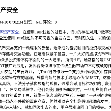
资产安全
04-10 07:02:34
浏览：641
评论：0
字资产安全
，在使用Trust钱包的过程中，假U的存在对用户
是使用Trust钱包时不可忽视的重要方面，需时刻关注，以确
币交易宛如一颗耀眼的新星，逐渐成为备受瞩目的投资与交易方式
存储与交易功能，在这看似繁荣昌盛、一片大好的虚拟货币市场背
众多投资者不得不面对的一大隐患。 所谓“U”，通常指的是U
SDT被广泛应用，发挥着类似法币在传统金融市场中不可或缺的
和交易的重要媒介，而Trust钱包作为一个支持多种虚拟货币存
及监管存在的漏洞，凭借高超的技术手段精心伪造USDT，这些
其真伪，不法分子就像狡猾的狐狸，通常会采用各种巧妙的手段
项目”，在交易过程中，他们会使用假U完成支付，一旦用户将自
交易USDT的重要工具，就像一位忠诚的守护者，采取了一系列
一场永不停歇的军备竞赛，仍然难以完全杜绝假U问题的发生，当
U进入钱包，就如同泼出去的水，用户很难追回自己的损失。 为了