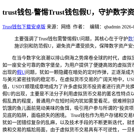
trust钱包-警惕Trust钱包假U，守护数字
Trust钱包下载安卓版
来源：网络 作者： 编辑：qbadmin
2026-
主要强调了Trust钱包需警惕假U问题，其核心在于守护
数
施识别和防范假U，避免资产遭受损失，保障数字资产安全
在当今数字化浪潮以排山倒海之势席卷全球的时代，虚拟货
如一座安全可靠的数字堡垒，为用户提供了便捷高效的虚拟货币
出现的
假U
问题，犹如一颗隐藏在暗处的定时炸弹，正逐渐成为
与美元紧密挂钩的稳定币，在虚拟货币交易的广阔天地中，U
值，USDT顺理成章地成为了许多虚拟货币投资者进行资产兑换
假U的出现，主要是不法分子利用虚拟货币交易的匿名性特点以
假乱真的程度，普通用户在短时间内犹如雾里看花，很难辨别
饥饿的鱼儿面前晃动美味的鱼饵，吸引用户参与所谓的“投资
见底的陷阱，面临损失的困境。 Trust钱包作为用户存储和
犹如一团错综复杂的乱麻，以及技术手段的不断更新迭代，就像
换和交易的尴尬局面，由于虚拟货币交易具有不可逆性，一旦假