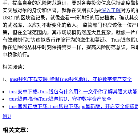
手，提高自身的风险防范意识，要对各类投资信息保持高度警
实交易对象的身份和信誉，就像在交朋友时要
深入了解
对方的
USDT的区块链记录，就像查看一份详细的历史档案，确认
的武器库，以应对不断变化的敌人。 监管部门也应该像一位
策，但在全球范围内，其市场规模仍然庞大且复杂，就像一片
有效遏制假U等虚拟货币诈骗行为的滋生和蔓延。 Trust
像在危险的丛林中时刻保持警觉一样，提高风险防范意识，采
中稳健航行。
相关阅读：
1、
trust钱包下载安装-警惕Trust钱包假U，守护数字资产安全
trust安卓下载-Trust钱包有什么用？一文带你了解其强大功能
trust钱包-警惕Trust钱包假U，守护数字资产安全
trust官网正版下载-Trust钱包下载app最新版，开启安全便
假U
相关文章：