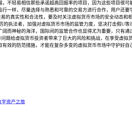
惕，不轻易相信那些承诺超高回报率的项目，因为这些项目很可能
品行一样，尽量选择与熟悉和可靠的交易方进行合作，用户还要学
其交易的真实性和合法性，要及时关注虚拟货币市场的安全动态和
严厉的执法者，加强对虚拟货币市场的监管力度，坚决打击假U等
广阔而神秘的海洋，国际间的监管合作也显得尤为重要，只有通
钱包假U问题给虚拟货币投资者带来了巨大的风险和挑战，在享受虚
取有效的防范措施，才能在复杂多变的虚拟货币市场中守护好自
捷数字资产之旅