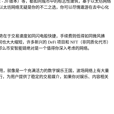
 - 20 版本）等，都如同城市中的标志性建筑，基于以太坊网络
么以太坊网络无疑是你的不二之选，你可以尽情遨游在去中心化
势在于交易速度如同闪电般快捷，手续费则低得如同微风拂
缩短，许多新兴的 DeFi 项目和 NFT（非同质化代币）
那么币安智能链绝对是一个值得你深入考虑的网络。
用，就像是一个充满活力的数字娱乐王国，波场网络上有大量
络上发行，为用户提供了稳定的交易媒介，如果你对娱乐、内容相关