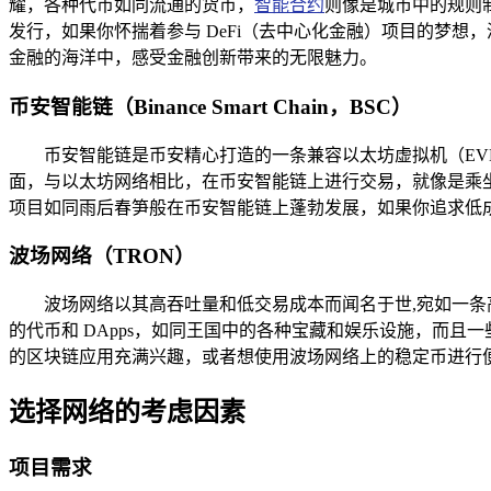
耀，各种代币如同流通的货币，
智能合约
则像是城市中的规则制
发行，如果你怀揣着参与 DeFi（去中心化金融）项目的梦
金融的海洋中，感受金融创新带来的无限魅力。
币安智能链（Binance Smart Chain，BSC）
币安智能链是币安精心打造的一条兼容以太坊虚拟机（E
面，与以太坊网络相比，在币安智能链上进行交易，就像是乘坐了
项目如同雨后春笋般在币安智能链上蓬勃发展，如果你追求低
波场网络（TRON）
波场网络以其高吞吐量和低交易成本而闻名于世,宛如一
的代币和 DApps，如同王国中的各种宝藏和娱乐设施，而且一
的区块链应用充满兴趣，或者想使用波场网络上的稳定币进行
选择网络的考虑因素
项目需求