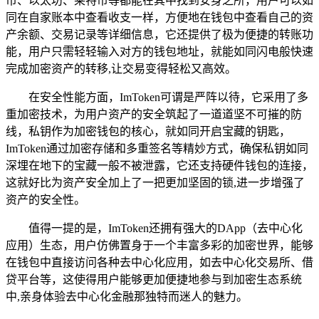
币、以太坊、莱特币等都能在其中找到安身之所，用户可以如
同在自家账本中查看收支一样，方便地在钱包中查看自己的资
产余额、交易记录等详细信息，它还提供了极为便捷的转账功
能，用户只需轻轻输入对方的钱包地址，就能如同闪电般快速
完成加密资产的转移,让交易变得轻松又高效。
在安全性能方面，ImToken可谓是严阵以待，它采用了多
重加密技术，为用户资产的安全筑起了一道道坚不可摧的防
线，私钥作为加密钱包的核心，就如同开启宝藏的钥匙，
ImToken通过加密存储和多重签名等精妙方式，确保私钥如同
深埋在地下的宝藏一般不被泄露，它还支持硬件钱包的连接，
这就好比为资产安全加上了一把更加坚固的锁,进一步增强了
资产的安全性。
值得一提的是，ImToken还拥有强大的DApp（去中心化
应用）生态，用户仿佛置身于一个丰富多彩的加密世界，能够
在钱包中直接访问各种去中心化应用，如去中心化交易所、借
贷平台等，这使得用户能够更加便捷地参与到加密生态系统
中,亲身体验去中心化金融那独特而迷人的魅力。