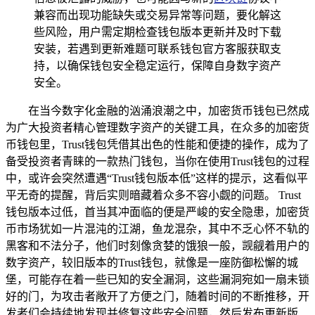
兼容而出现功能缺失或交易异常等问题，要化解这
些风险，用户需定期检查钱包版本更新并及时下载
安装，若遇到更新难题可联系钱包官方客服获取支
持，以确保钱包安全稳定运行，保障自身数字资产
安全。
在当今数字化金融的汹涌浪潮之中，加密货币钱包已然成
为广大投资者精心管理数字资产的关键工具，在众多的加密货
币钱包里，Trust钱包凭借其出色的性能和便捷的操作，成为了
备受投资者青睐的一款热门钱包，当你在使用Trust钱包的过程
中，或许会突然遭遇“Trust钱包版本低”这样的提示，这看似平
平无奇的提醒，背后实则暗藏着众多不容小觑的问题。 Trust
钱包版本过低，首当其冲面临的便是严峻的安全隐患，加密货
币市场犹如一片混沌的江湖，鱼龙混杂，其中不乏心怀不轨的
黑客和不法分子，他们时刻像贪婪的饿狼一般，觊觎着用户的
数字资产，较旧版本的Trust钱包，就像是一座防御松懈的城
堡，可能存在着一些已知的安全漏洞，这些漏洞宛如一扇未锁
好的门，为攻击者敞开了方便之门，随着时间的不断推移，开
发者们会持续地发现并修复这些安全问题，然后发布更新版