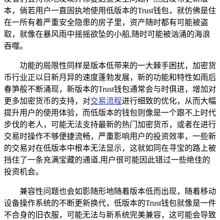
本，倘若用户一直固执地使用低版本的Trust钱包，就仿佛是住
在一所有着严重安全隐患的房子里，资产随时都有可能被盗
取，就像在暴风雨中摇摇欲坠的小船,随时可能被汹涌的海浪
吞噬。
功能的局限性同样是版本低带来的一大棘手困扰，加密货
币行业正以日新月异的速度蓬勃发展，新的功能和特性如雨后
春笋般不断涌现，新版本的Trust钱包通常会与时俱进，增加对
更多加密货币的支持，对
交易流程
进行细致的优化，从而大幅
提升用户的使用体验，而低版本的钱包则像是一个跟不上时代
步伐的老人，可能无法支持最新的热门加密货币，或者在进行
交易时操作不够便捷流畅，严重影响用户的投资效率，一些新
的交易对在低版本中根本无法显示，这就如同在寻宝的路上被
挡住了一条充满宝藏的通道,用户很可能因此错过一些绝佳的
投资机会。
兼容性问题也会如影随形地随着版本低而出现，随着移动
设备操作系统的不断更新换代，低版本的Trust钱包就像是一件
不合身的旧衣服，可能无法与新系统完美兼容，这可能会导致