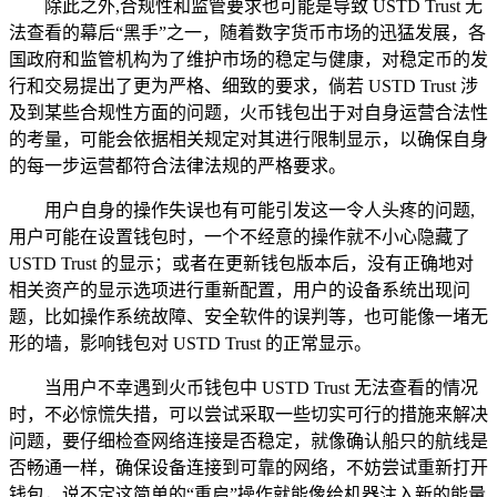
除此之外,合规性和监管要求也可能是导致 USTD Trust 无
法查看的幕后“黑手”之一，随着数字货币市场的迅猛发展，各
国政府和监管机构为了维护市场的稳定与健康，对稳定币的发
行和交易提出了更为严格、细致的要求，倘若 USTD Trust 涉
及到某些合规性方面的问题，火币钱包出于对自身运营合法性
的考量，可能会依据相关规定对其进行限制显示，以确保自身
的每一步运营都符合法律法规的严格要求。
用户自身的操作失误也有可能引发这一令人头疼的问题,
用户可能在设置钱包时，一个不经意的操作就不小心隐藏了
USTD Trust 的显示；或者在更新钱包版本后，没有正确地对
相关资产的显示选项进行重新配置，用户的设备系统出现问
题，比如操作系统故障、安全软件的误判等，也可能像一堵无
形的墙，影响钱包对 USTD Trust 的正常显示。
当用户不幸遇到火币钱包中 USTD Trust 无法查看的情况
时，不必惊慌失措，可以尝试采取一些切实可行的措施来解决
问题，要仔细检查网络连接是否稳定，就像确认船只的航线是
否畅通一样，确保设备连接到可靠的网络，不妨尝试重新打开
钱包，说不定这简单的“重启”操作就能像给机器注入新的能量