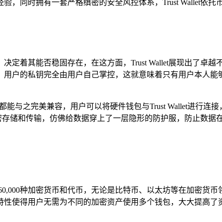
，同时拥有一套严格缜密的安全风控体系，Trust Wallet
定着其能否稳固存在，在这方面，Trust Wallet展现出了
，用户的私钥完全由用户自己掌控，这就意味着只有用户本人能
件钱包都能与之完美兼容，用户可以将硬件钱包与Trust Walle
据进行加密存储和传输，仿佛给数据穿上了一层隐形的防护服，防止数
持超过160,000种加密货币和代币，无论是比特币、以太坊等在加密
特性使得用户无需为不同的加密资产使用多个钱包，大大提高了资