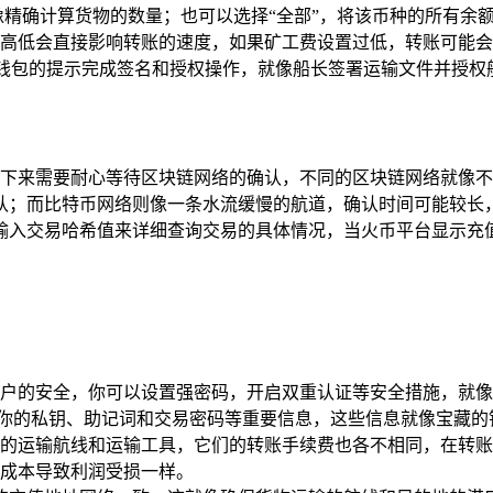
像精确计算货物的数量；也可以选择“全部”，将该币种的所有余
高低会直接影响转账的速度，如果矿工费设置过低，转账可能会
ust 钱包的提示完成签名和授权操作，就像船长签署运输文件并授
起航，接下来需要耐心等待区块链网络的确认，不同的区块链网络就
而比特币网络则像一条水流缓慢的航道，确认时间可能较长，有时需
输入交易哈希值来详细查询交易的具体情况，当火币平台显示充
火币账户的安全，你可以设置强密码，开启双重认证等安全措施，就
露你的私钥、助记词和交易密码等重要信息，这些信息就像宝藏的
的运输航线和运输工具，它们的转账手续费也各不相同，在转账
成本导致利润受损一样。