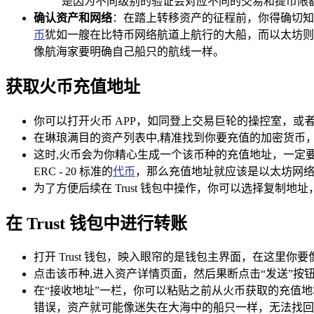
是因为不同级别的验证会对应不同的交易和提币限
确认资产和网络
：在踏上转移资产的征程前，你得确切知
币
犹如一艘在比特币网络航道上航行的大船，而以太坊则像
像航海家要明确自己船只的航线一样。
获取火币充值地址
你可以打开火币 APP，如同登上交易巨轮的操控室，
在琳琅满目的资产列表中,精准找到你要充值的加密货币
这时,火币会为你精心生成一个该币种的充值地址，一定要
ERC - 20 标准的
代币
，那么充值地址就应该是以太坊网
为了方便后续在 Trust 钱包中操作，你可以选择复制
在 Trust 钱包中进行转账
打开 Trust 钱包，映入眼帘的是钱包主界面，在这里
点击该币种,进入资产详情页面，然后果断点击“发送”按
在“接收地址”一栏，你可以粘贴之前从火币获取的充值
错误，资产就可能像迷失在大海中的船只一样，无法找回