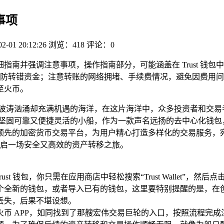
事项
02-01 20:12:26
浏览：418
评论：0
供详细指南并强调注意事项，操作指南部分，可能涵盖在 Trust 
防转错资金；注意转账的网络拥堵、手续费情况，避免因费用问
转至火币。
片波涛汹涌却充满机遇的海洋，在这片海洋中，众多投资者和交易
如一艘坚固可靠又便捷灵活的小船，作为一款声名远扬的去中心化钱
领先的加密货币交易平台，为用户精心打造多样化的交易服务，
，开启一场安全又高效的资产转移之旅。
st 钱包，你只需在应用商店中轻松搜索“Trust Wallet”
个全新的钱包，或者导入已有的钱包，这里要特别提醒的是，在
丢失，后果不堪设想。
火币 APP，如同找到了那艘宏伟交易巨轮的入口，按照流程完