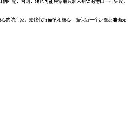
的港口相匹配，否则，转账可能会像船只驶入错误的港口一样失败，
谨慎细心的航海家，始终保持谨慎和细心，确保每一个步骤都准确无