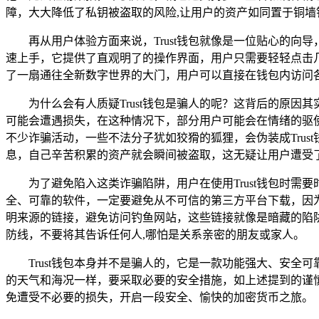
障，大大降低了私钥被盗取的风险,让用户的资产如同置于铜墙
再从用户体验方面来说，Trust钱包就像是一位贴心的
速上手，它提供了直观明了的操作界面，用户只需要轻轻点击几
了一扇通往全新数字世界的大门，用户可以直接在钱包内访问
为什么会有人质疑Trust钱包是骗人的呢？这背后的原
可能会遭遇损失，在这种情况下，部分用户可能会在情绪的驱使
不少诈骗活动，一些不法分子犹如狡猾的狐狸，会伪装成Tru
息，自己辛苦积累的资产就会瞬间被盗取，这无疑让用户遭受了
为了避免陷入这类诈骗陷阱，用户在使用Trust钱包时需
全、可靠的软件，一定要避免从不可信的第三方平台下载，因
明来源的链接，避免访问钓鱼网站，这些链接就像是暗藏的陷
防线，不要将其告诉任何人,哪怕是关系亲密的朋友或家人。
Trust钱包本身并不是骗人的，它是一款功能强大、安
的天气和海况一样，要采取必要的安全措施，如上述提到的谨
免遭受不必要的损失，开启一段安全、愉快的加密货币之旅。