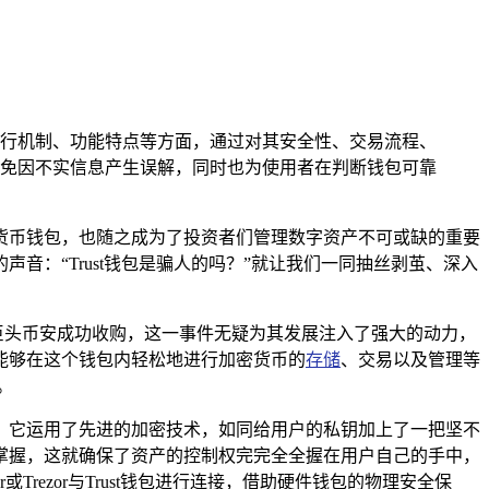
包的运行机制、功能特点等方面，通过对其安全性、交易流程、
避免因不实信息产生误解，同时也为使用者在判断钱包可靠
货币钱包，也随之成为了投资者们管理数字资产不可或缺的重要
音：“Trust钱包是骗人的吗？”就让我们一同抽丝剥茧、深入
币行业的巨头币安成功收购，这一事件无疑为其发展注入了强大的动力，
能够在这个钱包内轻松地进行加密货币的
存储
、交易以及管理等
。
全，它运用了先进的加密技术，如同给用户的私钥加上了一把坚不
掌握，这就确保了资产的控制权完完全全握在用户自己的手中，
ezor与Trust钱包进行连接，借助硬件钱包的物理安全保