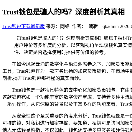
Trust钱包是骗人的吗？深度剖析其真相
Trust钱包下载最新版
来源：网络 作者： 编辑：qbadmin
2026-
《Trust钱包是骗人的吗？深度剖析其真相》聚焦于探讨
用户评价等多维度的分析，以客观视角呈现该钱包真实情
性、决定是否选择使用时提供有价值的参考。
在如今风起云涌的数字化金融浪潮席卷之下，加密货币宛
工具，Trust钱包作为一款声名远扬的加密货币钱包，在市场
剖析,揭开Trust钱包那神秘的真实面纱。
Trust钱包是一款独具特色的去中心化加密货币钱包，它由专
这款钱包宛如一个功能丰富的数字资产宝库，支持着多种主流
一系列操作，从它深厚的背景以及丰富多样的功能来看，Trus
从安全性这个至关重要的角度来分析，Trust钱包就像
可摧的锁，对私钥进行加密存储，要知道，私钥可是访问加密
他人无法轻易染指，不仅如此，钱包还支持多重签名和硬件钱包集成