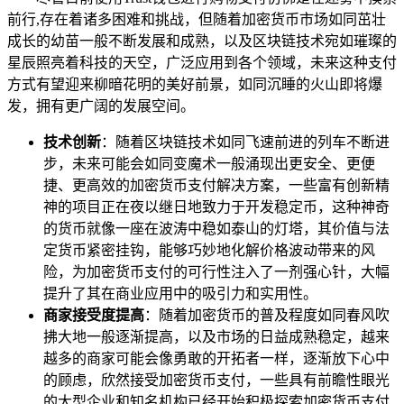
前行,存在着诸多困难和挑战，但随着加密货币市场如同茁壮
成长的幼苗一般不断发展和成熟，以及区块链技术宛如璀璨的
星辰照亮着科技的天空，广泛应用到各个领域，未来这种支付
方式有望迎来柳暗花明的美好前景，如同沉睡的火山即将爆
发，拥有更广阔的发展空间。
技术创新
：随着区块链技术如同飞速前进的列车不断进
步，未来可能会如同变魔术一般涌现出更安全、更便
捷、更高效的加密货币支付解决方案，一些富有创新精
神的项目正在夜以继日地致力于开发稳定币，这种神奇
的货币就像一座在波涛中稳如泰山的灯塔，其价值与法
定货币紧密挂钩，能够巧妙地化解价格波动带来的风
险，为加密货币支付的可行性注入了一剂强心针，大幅
提升了其在商业应用中的吸引力和实用性。
商家接受度提高
：随着加密货币的普及程度如同春风吹
拂大地一般逐渐提高，以及市场的日益成熟稳定，越来
越多的商家可能会像勇敢的开拓者一样，逐渐放下心中
的顾虑，欣然接受加密货币支付，一些具有前瞻性眼光
的大型企业和知名机构已经开始积极探索加密货币支付