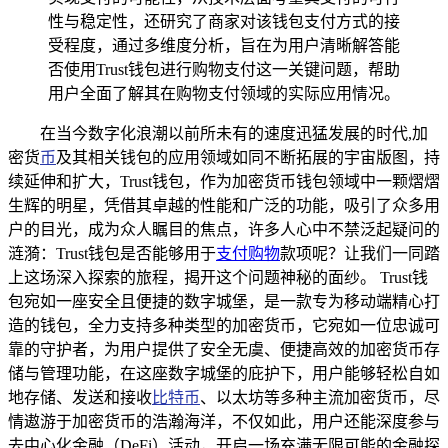
性与稳定性，还研究了商家对该钱包支付方式的接
受程度，通过多维度分析，旨在为用户清晰解答能
否使用Trust钱包进行购物支付这一关键问题，帮助
用户全面了解其在购物支付领域的实际应用情况。
在当今数字化浪潮以前所未有的速度迅猛发展的时代,加
密货
币
及其相关钱包的应用领域如同不断拓展的宇宙版图，持
续延伸和扩大，Trust钱包，作为加密货币钱包领域中一颗熠熠
生辉的明星，凭借其卓越的性能和广泛的功能，吸引了众多用
户的目光，成为众人瞩目的焦点，许多人心中不禁泛起疑问的
涟漪：Trust钱包是否能够用于
支付购物
款项呢？让我们一同踏
上这场深入探索的旅程，揭开这个问题神秘的面纱。 Trust钱
包宛如一座安全且便捷的数字城堡，是一款专为移动端精心打
造的钱包，全力支持多种类型的加密货币，它宛如一位忠诚可
靠的守护者，为用户提供了安全无虞、便捷高效的加密货币存
储与管理功能，在这座数字城堡的庇护下，用户能够轻松自如
地存储、发送和接收
比特币
、以太坊等多种主流加密货币，尽
情遨游于加密货币的浩瀚海洋，不仅如此，用户还能深度参与
去中心化金融（DeFi）活动，开启一场充满无限可能的金融探