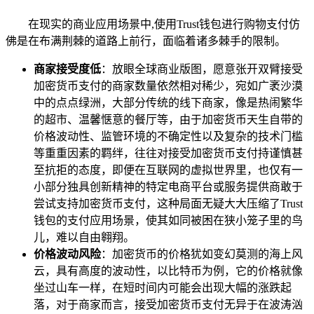
在现实的商业应用场景中,使用Trust钱包进行购物支付仿
佛是在布满荆棘的道路上前行，面临着诸多棘手的限制。
商家接受度低
：放眼全球商业版图，愿意张开双臂接受
加密货币支付的商家数量依然相对稀少，宛如广袤沙漠
中的点点绿洲，大部分传统的线下商家，像是热闹繁华
的超市、温馨惬意的餐厅等，由于加密货币天生自带的
价格波动性、监管环境的不确定性以及复杂的技术门槛
等重重因素的羁绊，往往对接受加密货币支付持谨慎甚
至抗拒的态度，即便在互联网的虚拟世界里，也仅有一
小部分独具创新精神的特定电商平台或服务提供商敢于
尝试支持加密货币支付，这种局面无疑大大压缩了Trust
钱包的支付应用场景，使其如同被困在狭小笼子里的鸟
儿，难以自由翱翔。
价格波动风险
：加密货币的价格犹如变幻莫测的海上风
云，具有高度的波动性，以比特币为例，它的价格就像
坐过山车一样，在短时间内可能会出现大幅的涨跌起
落，对于商家而言，接受加密货币支付无异于在波涛汹