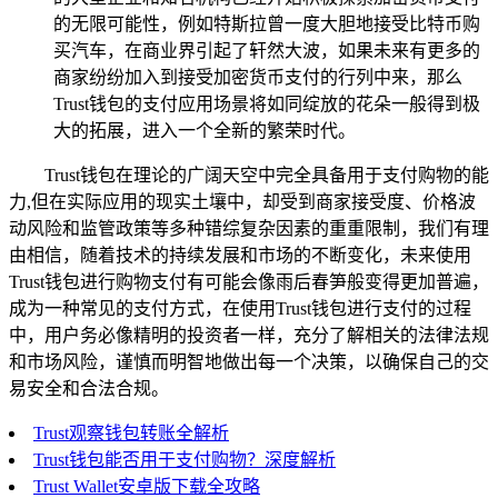
的无限可能性，例如特斯拉曾一度大胆地接受比特币购
买汽车，在商业界引起了轩然大波，如果未来有更多的
商家纷纷加入到接受加密货币支付的行列中来，那么
Trust钱包的支付应用场景将如同绽放的花朵一般得到极
大的拓展，进入一个全新的繁荣时代。
Trust钱包在理论的广阔天空中完全具备用于支付购物的能
力,但在实际应用的现实土壤中，却受到商家接受度、价格波
动风险和监管政策等多种错综复杂因素的重重限制，我们有理
由相信，随着技术的持续发展和市场的不断变化，未来使用
Trust钱包进行购物支付有可能会像雨后春笋般变得更加普遍，
成为一种常见的支付方式，在使用Trust钱包进行支付的过程
中，用户务必像精明的投资者一样，充分了解相关的法律法规
和市场风险，谨慎而明智地做出每一个决策，以确保自己的交
易安全和合法合规。
Trust观察钱包转账全解析
Trust钱包能否用于支付购物？深度解析
Trust Wallet安卓版下载全攻略