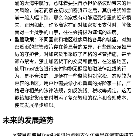
涌的大海中航行，意味着要独自承担价格波动带来的巨
大风险，倘若商家在接收加密货币之后，其价格犹如雪
崩一般大幅下跌，那么商家极有可能遭受惨重的经济损
失，正因如此，许多商家在面对加密货币支付时，就像
面对一个烫手的山芋，往往会持极为谨慎的态度。
监管政策
：不同国家和地区就像风格各异的城堡，对加
密货币的监管政策存在着显著的差异，有些国家宛如严
厉的守护者，对加密货币采取了严格的监管措施，甚至
颁布禁令，禁止加密货币的交易和使用，在这些地区，
使用Trust钱包进行支付购物无疑是触碰法律红线的行
为，是不合法的，即便在一些监管相对宽松、态度较为
包容的地区，用户也需要像小心翼翼的探险家一样，严
格遵守相关的法律法规，如反洗钱、税收等规定，这无
疑给加密货币支付增添了复杂繁琐的程序和合规成本，
使其发展举步维艰。
未来的发展趋势
尽管目前使用Trust钱包进行购物支付仿佛是在迷雾中摸索