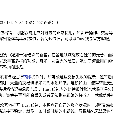
03-01 09:40:35
浏览：567
评论：0
rust钱包出错，可能影响用户对钱包的正常使用，如资产操作、交
软件版本等基础操作，若问题依旧，可联系Trust钱包官方客服
加密货币宛如一颗璀璨的新星，在金融领域绽放着独特的光芒，而
性以及丰富多样的功能，宛如一块强大的磁石，吸引了海量用户的青睐
了不小的困扰。
满怀期待地进行
转账
操作时，却可能遭遇交易失败的提示，这背后
有限，大量的交易请求如同潮水般涌来，堆积如山，使得转账无
拥堵情况会急剧加剧，Trust 钱包内的比特币转账也就很容易
功，资金甚至可能会丢失或者无法到达正确的接收方，就像信件
满心欢喜地打开 Trust 钱包，本想查看自己的资产状况时，却
络连接不稳定，就像一条时断时续的电话线，导致钱包无法及时