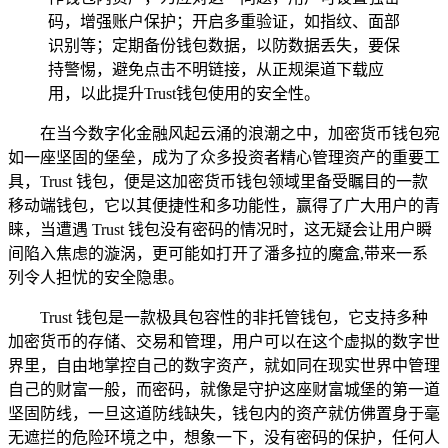
码，增强账户保护；开启多重验证，如指纹、面部
识别等；定期备份钱包数据，以防数据丢失，要保
持警惕，避免点击不明链接，从正规渠道下载应
用，以此提升Trust钱包使用的安全性。
在当今数字化金融风起云涌的浪潮之中，加密货币钱包宛
如一座坚固的堡垒，成为了众多投资者精心管理资产的重要工
具，Trust 钱包，便是这加密货币钱包领域里备受瞩目的一款
移动端钱包，它以其便捷性和多功能性，赢得了广大用户的青
睐，当遭遇 Trust 钱包没有密码的情况时，这无疑会让用户瞬
间陷入焦虑的漩涡，更可能如打开了潘多拉的魔盒,带来一系
列令人担忧的安全隐患。
Trust 钱包是一款极具包容性的非托管钱包，它支持多种
加密货币的存储、交易和管理，用户可以在这个虚拟的数字世
界里，自由地掌控自己的数字资产，就如同在现实世界中管理
自己的财富一般，而密码，就像是守护这座财富城堡的第一道
坚固防线，一旦这道防线缺失，钱包内的资产就仿佛置身于毫
无遮拦的危险环境之中，想象一下，没有密码的保护，任何人