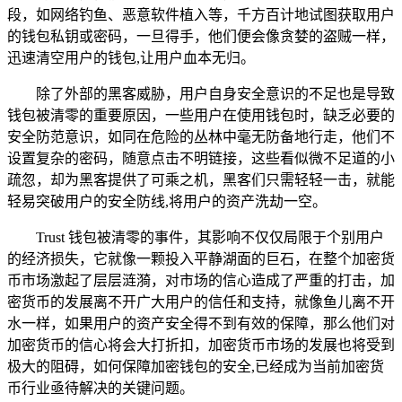
段，如网络钓鱼、恶意软件植入等，千方百计地试图获取用户
的钱包私钥或密码，一旦得手，他们便会像贪婪的盗贼一样，
迅速清空用户的钱包,让用户血本无归。
除了外部的黑客威胁，用户自身安全意识的不足也是导致
钱包被清零的重要原因，一些用户在使用钱包时，缺乏必要的
安全防范意识，如同在危险的丛林中毫无防备地行走，他们不
设置复杂的密码，随意点击不明链接，这些看似微不足道的小
疏忽，却为黑客提供了可乘之机，黑客们只需轻轻一击，就能
轻易突破用户的安全防线,将用户的资产洗劫一空。
Trust 钱包被清零的事件，其影响不仅仅局限于个别用户
的经济损失，它就像一颗投入平静湖面的巨石，在整个加密货
币市场激起了层层涟漪，对市场的信心造成了严重的打击，加
密货币的发展离不开广大用户的信任和支持，就像鱼儿离不开
水一样，如果用户的资产安全得不到有效的保障，那么他们对
加密货币的信心将会大打折扣，加密货币市场的发展也将受到
极大的阻碍，如何保障加密钱包的安全,已经成为当前加密货
币行业亟待解决的关键问题。