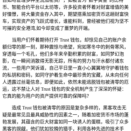
自如地管理多种主流加密资产，如被誉为“数字黄金”的比特
币、智能合约平台以太坊等，许多投资者怀着对财富增值的美
好憧憬，将大量资金存入其中，期望搭乘加密货币这趟财富快
车，实现资产的飞跃式增长，谁能料到，曾经被他们视为坚不
可摧的安全港湾,如今却变成了噩梦的开端。
当用户们怀着期待打开 Trust 钱包，却惊见自己的账户余
额归零的那一刻，那种震惊与绝望，宛如寒冬中的刺骨寒风，
穿透每一个毛孔，他们多年来辛勤积累的财富，如同梦幻泡
影，在一瞬间消散得无影无踪，所有的努力与汗水都付诸东
流，一些用户哭诉道，自己平日里一直小心翼翼地守护着钱包
的私钥和密码，如同守护着生命中最珍贵的宝藏，从未向任何
人透露过丝毫信息，即便如此，依然未能逃脱钱包被清零的厄
运，这不禁让人对 Trust 钱包的安全机制产生了深深的怀疑：
它真的能为用户的资产提供可靠的保障吗？
造成 Trust 钱包被清零的原因是复杂多样的，黑客攻击无
疑是最常见且最具威胁性的因素之一，随着加密货币市场的蓬
勃发展，其蕴含的巨大财富如同一块诱人的蛋糕，吸引了众多
黑客的觊觎，他们犹如狡猾的猎手，利用各种先进的技术手