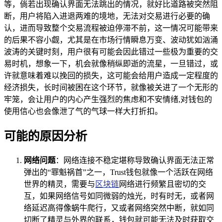
等，倘若出现确认界面无法跳出的情况，就好比道路被突然阻
断，用户将陷入进退两难的境地，无法对交易进行必要的确
认，进而导致整个交易流程被迫停滞不前，这一情况可能带来
的后果不容小觑，尤其是在市场行情瞬息万变、波动犹如汹涌
波涛的关键时刻，用户很有可能会因此错过一些极为重要的交
易时机，想象一下，机会就像稍纵即逝的流星，一旦错过，或
许就意味着难以挽回的损失，这可能会给用户造成一定程度的
经济损失，长时间被困在这个环节，就像被关进了一个无形的
牢笼，会让用户的内心产生强烈的焦虑和不安情绪,对钱包的
使用信心也会像泄了气的气球一样大打折扣。
可能的原因分析
网络问题
：网络连接不稳定堪称导致确认界面无法正常
弹出的“罪魁祸首”之一，Trust钱包就像一个活跃在网络
世界的精灵，需要与
区块链
网络进行频繁且密切的交
互，如果网络信号如同微弱的烛光，时有时无，或者网
络延迟高得像蜗牛爬行，又或者网络突然中断，就如同
切断了精灵与外界的联系，钱包就可能无法及时获取交