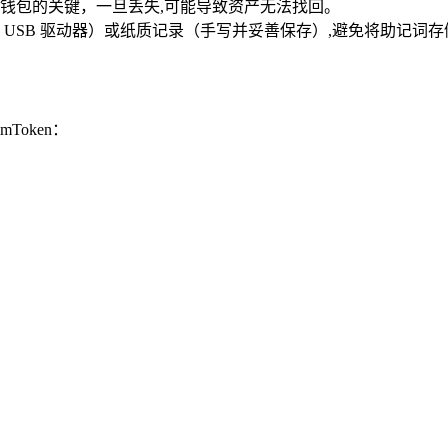
钱包的关键，一旦丢失,可能导致资产无法找回。
USB 驱动器）或纸质记录（手写并妥善保存）,避免将助记词
oken：