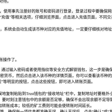
真对待。
P，使用事先注册好的账号和密码进行登录，登录过程中要确保
”“充值”等相关选项，仔细浏览界面，点击进入充值页面，不同
，系统会自动生成该币种对应的充值地址，一定要仔细核对地址
转账操作了。
程序，通过输入密码或者使用指纹等安全方式解锁钱包，这一步是
密货币，然后点击进入该币种的详情页面，你可以查看该币种的
送”等明显的按钮，点击这些按钮，即可进入转账页面。
地复制粘贴到Trust钱包的“接收地址”栏中，复制地址时要格
，要时刻注意钱包中的余额是否足够，确保不会出现余额不足导
加转账成本；较低的矿工费则可能会使转账时间延长。
，确保每一项信息都准确无误，确认无误后，点击“确认”或“发送