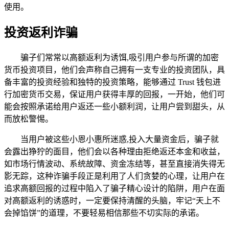
使用。
投资返利诈骗
骗子们常常以高额返利为诱饵,吸引用户参与所谓的加密
货币投资项目，他们会声称自己拥有一支专业的投资团队，具
备丰富的投资经验和独特的投资策略，能够通过 Trust 钱包进
行加密货币交易，保证用户获得丰厚的回报，一开始，他们可
能会按照承诺给用户返还一些小额利润，让用户尝到甜头，从
而放松警惕。
当用户被这些小恩小惠所迷惑,投入大量资金后，骗子就
会露出狰狞的面目，他们会以各种理由拒绝返还本金和收益，
如市场行情波动、系统故障、资金冻结等，甚至直接消失得无
影无踪，这种诈骗手段正是利用了人们贪婪的心理，让用户在
追求高额回报的过程中陷入了骗子精心设计的陷阱，用户在面
对高额返利的诱惑时，一定要保持清醒的头脑，牢记“天上不
会掉馅饼”的道理，不要轻易相信那些不切实际的承诺。