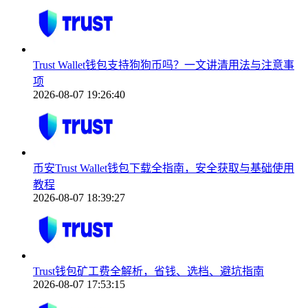
Trust Wallet钱包支持狗狗币吗？一文讲清用法与注意事
项
2026-08-07 19:26:40
币安Trust Wallet钱包下载全指南，安全获取与基础使用
教程
2026-08-07 18:39:27
Trust钱包矿工费全解析，省钱、选档、避坑指南
2026-08-07 17:53:15