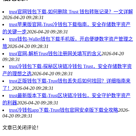
trust官网钱包下载-如何删除 Trust 钱包转账记录？一文详解
2026-04-20 09:28:31
trust苹果版官网-Trust冷钱包下载指南，安全存储数字资产
的关键一步
2026-04-20 09:28:31
trust钱包-Wallet钱包下载手机版，开启便捷数字资产管理之
旅
2026-04-20 09:28:31
trust官网-解析Trust钱包注册网关填写的含义
2026-04-20
09:28:31
trust冷钱包下载-探秘区块链冷钱包 Trust，安全存储数字资
产的理想之选
2026-04-20 09:28:31
trust正版钱包下载-Trust钱包丢失后如何找回？详细指南来
了！
2026-04-20 09:28:31
trust最新版本下载-Trust区块链冷钱包，安全守护数字资产
的利器
2026-04-20 09:28:31
trust冷钱包app下载-Trust钱包官网安卓版下载全攻略
2026-
04-20 09:28:31
文章已关闭评论！