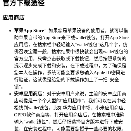
官方下载途径
应用商店
苹果App Store
：如果您是苹果设备的使用者，就可以借
助苹果自带的App Store来下载wallet钱包，打开App Store
应用后，在搜索栏中轻轻输入“wallet钱包”这几个字，仿
佛召唤宝藏一般，搜索结果中很快就会出现wallet钱包的
官方应用，只需点击获取或下载按钮，然后按照系统的
提示逐步完成下载和安装，在下载过程中，为了确保是
您本人在操作，系统可能会要求您输入Apple ID密码进
行验证，这就像是给您的下载操作加上了一把“安全
锁”。
安卓应用商店
：对于安卓用户来说，主流的安卓应用商
店就像是一个个大型的“应用超市”，我们可以在其中轻
松找到wallet钱包，比如华为应用市场、小米应用商店、
OPPO软件商店等，打开应用商店后，在搜索框中准确
输入“wallet钱包”，然后仔细选择官方版本进行下载安
装，在安装过程中，可能需要您授予一些必要的权限，