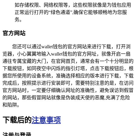
如存储权限、网络权限等，这些权限就像是为钱包应用
正常运行打开的“绿色通道”,确保它能够顺畅地为您服
务。
官方网站
您还可以通过wallet钱包的官方网站来进行下载，打开浏
览器，小心翼翼地输入wallet钱包的官方网址，就像开启一扇
通往专属宝藏的大门，在官网首页，通常会有一个十分明显的
下载按钮，如同夜空中闪烁的指引灯塔，点击下载按钮后，根
据您所使用的设备系统，准确选择相应的版本进行下载，下载
完成后，按照提示进行安装即可，需要特别注意的是，在访问
官方网站时，一定要仔细确认网址的准确性，避免误访到假冒
的网站，那些假冒网站就像是伪装成天使的恶魔,充满了危险
和陷阱。
下载后的
注意事项
注册与登录