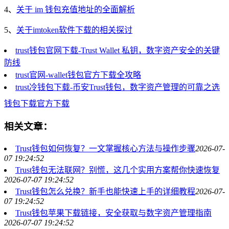
4、
关于 im 钱包充值地址的全面解析
5、
关于imtoken软件下载的相关探讨
trust钱包官网下载-Trust Wallet 私钥，数字资产安全的关键
防线
trust官网-wallet钱包官方下载全攻略
trust冷钱包下载-币安Trust钱包，数字资产管理的可靠之选
钱包
下载
官方下载
相关文章：
Trust钱包如何恢复？一文掌握核心方法与操作步骤
2026-07-
07 19:24:52
Trust钱包无法联网？别慌，这几个实用方案帮你快速恢复
2026-07-07 19:24:52
Trust钱包怎么兑换？新手也能快速上手的详细教程
2026-07-
07 19:24:52
Trust钱包苹果下载链接，安全获取与数字资产管理指南
2026-07-07 19:24:52