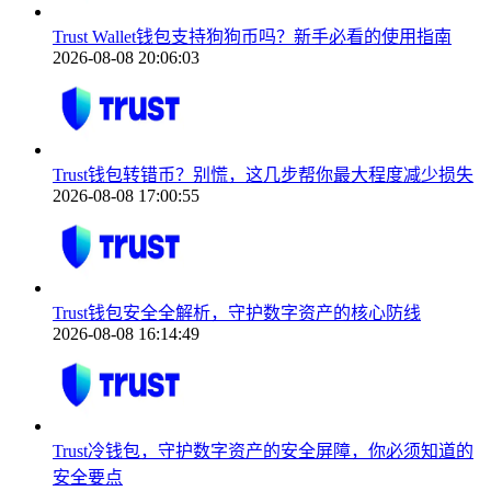
Trust Wallet钱包支持狗狗币吗？新手必看的使用指南
2026-08-08 20:06:03
Trust钱包转错币？别慌，这几步帮你最大程度减少损失
2026-08-08 17:00:55
Trust钱包安全全解析，守护数字资产的核心防线
2026-08-08 16:14:49
Trust冷钱包，守护数字资产的安全屏障，你必须知道的
安全要点