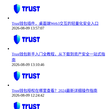
Trust钱包插件，桌面端Web3交互的轻量化安全入口
2026-08-09 13:57:07
Trust钱包新手入门全教程，从下载到资产安全一站式指
南
2026-08-09 13:10:46
Trust钱包授权在哪里查看？2024最新详细操作指南
2026-08-09 12:24:42