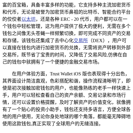
富的百宝箱，具备丰富多样的功能，它支持多种主流加密货币
和代币，无论是被誉为加密货币鼻祖的比特币、智能合约平台
的佼佼者
以太坊
，还是各种 ERC - 20 代币，用户都可以在一
个钱包中轻松管理，这为用户提供了极大的便利，无需在多个
钱包之间像无头苍蝇一样频繁切换，即可完成不同资产的交易
和存储，该钱包还集成了去中心化
交易所
（DEX），用户可
以直接在钱包内进行加密货币的兑换，无需将资产转移到外部
交易所，既节省了宝贵的时间，又降低了交易风险,仿佛在自
己的钱包中就拥有了一个便捷的金融交易市场。
在用户体验方面，Trust Wallet iOS 版也表现得十分出色，
其界面设计简洁直观，色彩搭配和谐，操作流程清晰明了，即
使是初次接触加密钱包的用户，也能像熟练的老手一样快速上
手，用户可以轻松查看自己的资产余额、交易记录和市场行
情，还可以设置价格提醒，及时了解资产的价值变化，就像拥
有了一个贴心的投资小助手，钱包还支持多语言，方便全球各
地的用户使用，无论你身处地球的哪个角落，都能毫无障碍地
使用这款钱包,真正实现了全球用户的无缝连接。