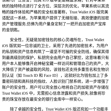
信赖与广泛赞誉，而其 iOS 版本更是精益求精，针对苹果系
统的独特特点进行了全方位、深层次的优化，苹果系统以其流
畅的操作体验和严格的安全标准著称，Trust Wallet iOS 版完美
适配这一系统，为苹果用户提供了无缝衔接、高效便捷的加密
资产管理服务,仿佛为用户量身定制了一把开启加密资产宝库
的金钥匙。
安全性，无疑是加密钱包的核心灵魂所在，Trust Wallet
iOS 版犹如一位忠诚的卫士，采用了先进的加密技术，为用户
的私钥和资产信息构筑了一道坚不可摧的安全防线，确保其得
到最高级别的保护，私钥完全由用户自己掌控，这意味着只有
用户本人能够像开启神秘宝藏一样访问和管理自己的资产，大
大降低了资产被盗取的风险，该钱包还支持多重签名和生物识
别认证（如 Touch ID 和 Face ID），这就好比为钱包加上了多
重密码锁和高科技的指纹、人脸识别门禁系统，进一步增强了
账户的安全性，用户可以完全放心地将自己的加密资产存储在
Trust Wallet iOS 中，无需担心信息泄露和资产损失,就像将珍
贵的珠宝存放在最安全的银行金库中一样安心。
除了卓越的安全性，Trust Wallet iOS 版还宛如一个功能丰