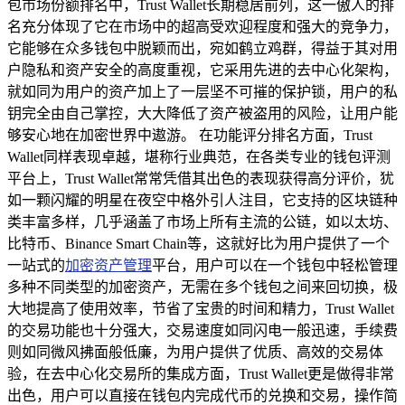
包市场份额排名中，Trust Wallet长期稳居前列，这一傲人的排
名充分体现了它在市场中的超高受欢迎程度和强大的竞争力，
它能够在众多钱包中脱颖而出，宛如鹤立鸡群，得益于其对用
户隐私和资产安全的高度重视，它采用先进的去中心化架构，
就如同为用户的资产加上了一层坚不可摧的保护锁，用户的私
钥完全由自己掌控，大大降低了资产被盗用的风险，让用户能
够安心地在加密世界中遨游。 在功能评分排名方面，Trust
Wallet同样表现卓越，堪称行业典范，在各类专业的钱包评测
平台上，Trust Wallet常常凭借其出色的表现获得高分评价，犹
如一颗闪耀的明星在夜空中格外引人注目，它支持的区块链种
类丰富多样，几乎涵盖了市场上所有主流的公链，如以太坊、
比特币、Binance Smart Chain等，这就好比为用户提供了一个
一站式的
加密资产管理
平台，用户可以在一个钱包中轻松管理
多种不同类型的加密资产，无需在多个钱包之间来回切换，极
大地提高了使用效率，节省了宝贵的时间和精力，Trust Wallet
的交易功能也十分强大，交易速度如同闪电一般迅速，手续费
则如同微风拂面般低廉，为用户提供了优质、高效的交易体
验，在去中心化交易所的集成方面，Trust Wallet更是做得非常
出色，用户可以直接在钱包内完成代币的兑换和交易，操作简