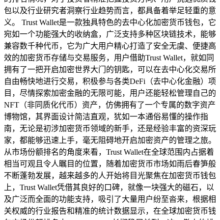
包以及行业研究者洞察行业趋势而言，都具备着举足轻重的意
义。 Trust Wallet是一款独具特色的去中心化加密货币钱包，它
宛如一个功能强大的收纳盒，广泛支持多种区块链技术，能够
兼容数千种代币，它为广大用户精心打造了安全无虞、便捷高
效的加密货币存储与交易服务，用户借助Trust Wallet，就如同
拥有了一把开启加密世界大门的钥匙，可以在去中心化交易所
自由畅快地进行交易，积极参与各类DeFi（去中心化金融）项
目，尽情探索加密金融的无限可能，用户还能轻松管理自己的
NFT（非同质化代币）资产，仿佛拥有了一个专属的数字资产
博物馆，其界面设计简洁直观，犹如一本通俗易懂的操作指
南，无论是初涉加密货币领域的新手，还是经验丰富的资深玩
家，都能够迅速上手，毫无阻碍地开启加密资产的管理之旅。
从市场份额排名的角度来看，Trust Wallet在全球范围内占据着
相当可观且令人瞩目的位置，随着加密货币市场如雨后春笋般
不断蓬勃发展，越来越多的人开始将目光聚焦在加密货币钱包
上，Trust Wallet凭借其良好的口碑，就像一块强大的磁石，以
及广泛而全面的功能支持，吸引了大量用户纷至沓来，根据相
关权威的行业报告和精准的统计数据显示，在全球加密货币钱