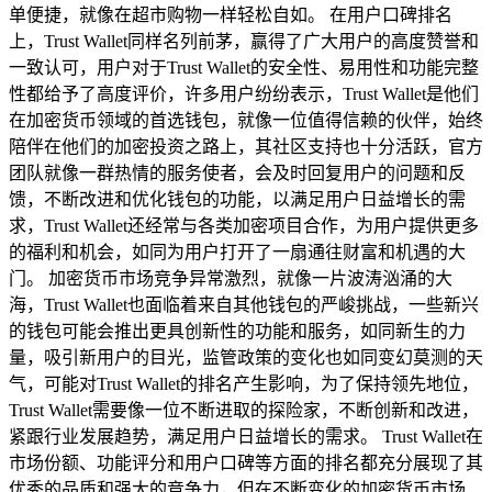
单便捷，就像在超市购物一样轻松自如。 在用户口碑排名
上，Trust Wallet同样名列前茅，赢得了广大用户的高度赞誉和
一致认可，用户对于Trust Wallet的安全性、易用性和功能完整
性都给予了高度评价，许多用户纷纷表示，Trust Wallet是他们
在加密货币领域的首选钱包，就像一位值得信赖的伙伴，始终
陪伴在他们的加密投资之路上，其社区支持也十分活跃，官方
团队就像一群热情的服务使者，会及时回复用户的问题和反
馈，不断改进和优化钱包的功能，以满足用户日益增长的需
求，Trust Wallet还经常与各类加密项目合作，为用户提供更多
的福利和机会，如同为用户打开了一扇通往财富和机遇的大
门。 加密货币市场竞争异常激烈，就像一片波涛汹涌的大
海，Trust Wallet也面临着来自其他钱包的严峻挑战，一些新兴
的钱包可能会推出更具创新性的功能和服务，如同新生的力
量，吸引新用户的目光，监管政策的变化也如同变幻莫测的天
气，可能对Trust Wallet的排名产生影响，为了保持领先地位，
Trust Wallet需要像一位不断进取的探险家，不断创新和改进，
紧跟行业发展趋势，满足用户日益增长的需求。 Trust Wallet在
市场份额、功能评分和用户口碑等方面的排名都充分展现了其
优秀的品质和强大的竞争力，但在不断变化的加密货币市场