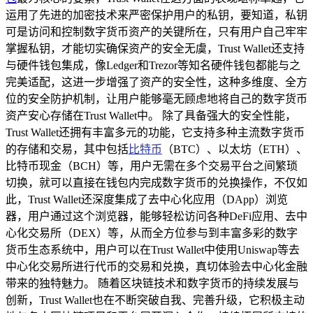
运用了先进的加密技术来严密保护用户的私钥，要知道，私钥
可是访问和控制数字货币资产的关键所在，只有用户自己牢牢
掌握私钥，才能切实确保资产的安全无虞，Trust Wallet还支持
与硬件钱包集成，像Ledger和Trezor等知名硬件钱包都能与之
完美适配，这进一步增强了资产的安全性，这种多维度、全方
位的安全防护机制，让用户能够毫无顾虑地将自己的数字货币
资产安心存储在Trust Wallet中。 除了具备强大的安全性能，
Trust Wallet还拥有丰富多元的功能，它支持多种主流数字货币
的存储和交易，其中包括
比特币
（BTC）、以太坊（ETH）、
比特币现金（BCH）等，用户无需在多个交易平台之间繁琐
切换，就可以直接在钱包内完成数字货币的兑换操作，不仅如
此，Trust Wallet还深度集成了去中心化应用（DApp）浏览
器，用户通过这个浏览器，能够轻松访问各种DeFi应用、去中
心化交易所（DEX）等，从而全方位参与到丰富多彩的数字
货币生态系统中，用户可以在Trust Wallet中使用Uniswap等去
中心化交易所进行代币的交易和兑换，真切体验去中心化金融
带来的独特魅力。 随着区块链技术和数字货币的持续发展与
创新，Trust Wallet也在不断突破自我、完善升级，它积极主动