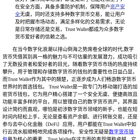
在安全方面，具备多重防护机制，保障用户
资产安
全
无虞，同时还支持多种数字货币交易，能让用户
及时把握市场动态，满足多样化的交易需求，无论
是日常存储还是交易，Trust Wallet都成为众多数字
货币爱好者的信赖之选。
在当今数字化浪潮以排山倒海之势席卷全球的时代,数字
货币凭借其别具一格的魅力与不可估量的发展潜力，成功吸引
了无数投资者和爱好者的目光，随着数字货币市场的热度持续
攀升，用于管理和存储数字货币的钱包的重要性也日益凸显，
而Trust Wallet作为其中的翘楚，正逐步成为人们畅游数字货币
世界时的首选钱包。 Trust Wallet是一款专门为移动端打造的加
密货币钱包，它为用户精心搭建了一个安全无虞、便捷高效且
功能丰富多样的平台，用以管理自己的数字货币资产，其界面
设计简约而直观，哪怕是初涉数字货币领域的新手，也能在短
时间内轻松上手，无论是查看资产余额、进行转账交易，还是
参与去中心化金融（DeFi）应用，用户都能在Trust Wallet中如
行云流水般顺畅地完成各项操作。 安全性无疑是
数字货币钱
包
最为核心的要素，Trust Wallet在这方面的表现堪称卓越，它