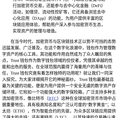
行加密货币交易，还能参与去中心化金融（DeFi）
活动，如借贷、流动性挖矿等，它还具备浏览去中
心化应用（DApp）的功能，为用户提供丰富的区
块链应用体验，帮助用户深入参与加密货币生态，
实现资产的管理与增值。
在当今时代，加密货币与区块链技术正以势不可挡的态势
迅猛发展、广泛普及，在这个数字化浪潮中，钱包作为管理数
字资产的核心工具，其功能和作用自然成为了众人瞩目的焦
点，Trust 钱包作为数字钱包领域的佼佼者，凭借其卓越的性
能和出色的服务，在全球范围内赢得了海量用户的青睐与信
任，Trust 钱包究竟有着怎样独特的功用呢？就让我们一同深
入探究，为大家详细揭开它的神秘面纱。 Trust 钱包最基础且
最为关键的功能，便是为用户提供一个安全无虞的数字资产存
储环境，它宛如一个功能强大的数字保险箱，广泛支持多种主
流加密货币，像比特币（
BTC
）这种在全球加密货币市场中占
据重要地位、具有极高知名度和广泛认可度的“数字黄金”；以
太坊（ETH），作为智能合约的先驱，为众多区块链应用提供
了强大的支持；还有莱特币（LTC），以其快速的交易确认速