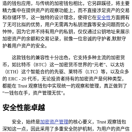
造的钱包应用，与传统的加密钱包相比，它另辟蹊径，将主要
精力集中在提供资产的观察功能上，而不直接涉足资产的交易
和存储环节，这一独特的设计理念，使得它在
安全性
方面拥有
了无可比拟的优势，用户无需再为私钥泄露等安全问题而忧心
忡忡，因为它并不持有用户的私钥，仅仅通过公钥地址来展示
加密资产的余额和交易记录，就像一位忠诚的守护者,默默守
护着用户资产的安全。
这款钱包的兼容性十分出色，它支持多种主流的加密货
币，如比特币（BTC）这一加密货币世界的“元老”、以太坊
（ETH）这个智能合约的先驱、莱特币（LTC）等，以及众多
的 ERC - 20 代币，无论投资者持有的加密资产是何种类型，
都能在 Trust 观察钱包中实现统一的观察和管理，真正做到了
“一钱包在手，资产管理无忧”。
安全性能卓越
安全，始终是
加密资产管理
的核心要义，Trust 观察钱包
深知这一点，因此采用了多重安全防护机制，为用户的资产信