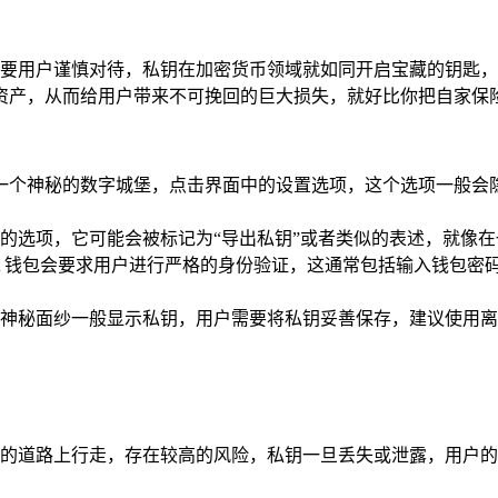
操作必须要用户谨慎对待，私钥在加密货币领域就如同开启宝藏的钥
资产，从而给用户带来不可挽回的巨大损失，就好比你把自家保
进入了一个神秘的数字城堡，点击界面中的设置选项，这个选项一
的选项，它可能会被标记为“导出私钥”或者类似的表述，就像
st 钱包会要求用户进行严格的身份验证，这通常包括输入钱包
神秘面纱一般显示私钥，用户需要将私钥妥善保存，建议使用离
布满陷阱的道路上行走，存在较高的风险，私钥一旦丢失或泄露，用