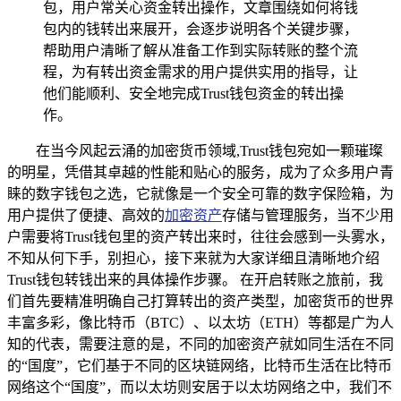
包，用户常关心资金转出操作，文章围绕如何将钱
包内的钱转出来展开，会逐步说明各个关键步骤，
帮助用户清晰了解从准备工作到实际转账的整个流
程，为有转出资金需求的用户提供实用的指导，让
他们能顺利、安全地完成Trust钱包资金的转出操
作。
在当今风起云涌的加密货币领域,Trust钱包宛如一颗璀璨
的明星，凭借其卓越的性能和贴心的服务，成为了众多用户青
睐的数字钱包之选，它就像是一个安全可靠的数字保险箱，为
用户提供了便捷、高效的
加密资产
存储与管理服务，当不少用
户需要将Trust钱包里的资产转出来时，往往会感到一头雾水，
不知从何下手，别担心，接下来就为大家详细且清晰地介绍
Trust钱包转钱出来的具体操作步骤。 在开启转账之旅前，我
们首先要精准明确自己打算转出的资产类型，加密货币的世界
丰富多彩，像比特币（BTC）、以太坊（ETH）等都是广为人
知的代表，需要注意的是，不同的加密资产就如同生活在不同
的“国度”，它们基于不同的区块链网络，比特币生活在比特币
网络这个“国度”，而以太坊则安居于以太坊网络之中，我们不