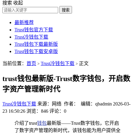
搜索
收起
搜索
最新推荐
Trust钱包官方下载
Trust冷钱包下载
Trust钱包下载最新版
Trust钱包下载安卓版
当前位置：
首页
Trust冷钱包下载
正文
>
>
trust钱包最新版-Trust数字钱包，开启数
字资产管理新时代
Trust冷钱包下载
来源：网络 作者： 编辑：qbadmin
2026-03-
23 16:50:26
浏览：846
评论：0
介绍了trust
钱包
最新版——Trust数字钱包，它开启
了数字资产管理的新时代，该钱包能为用户提供全