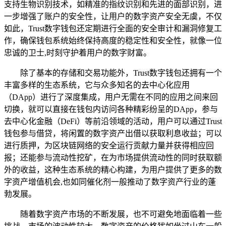
支持生物识别技术，如精准的指纹识别和先进的面部识别，进
一步增强了账户的安全性，让用户的数字资产安全无虞，不仅
如此，Trust数字钱包还定期进行全面的安全审计和漏洞修复工
作，确保钱包系统始终保持高度的稳定性和安全性，就像一位
忠诚的卫士,时刻守护着用户的数字财富。
除了基本的存储和交易功能外，Trust数字钱包还拥有一个
丰富多样的生态系统，它与众多知名的去中心化应用
（DApp）进行了深度集成，用户无需在不同的应用之间来回
切换，就可以直接在钱包内访问各种精彩纷呈的DApp，参与
去中心化金融（DeFi）等前沿领域的活动，用户可以通过Trust
钱包参与借贷，将闲置的数字资产出借以获取利息收益；可以
进行质押，为区块链网络的安全运行贡献力量并获得相应回
报；还能参与流动性挖矿，在为市场提供流动性的同时获取额
外的收益，这种生态系统的精心构建，为用户提供了更多的数
字资产增值机会,也如同催化剂一般推动了数字资产行业的蓬
勃发展。
随着数字资产市场的不断发展，也不可避免地面临着一些