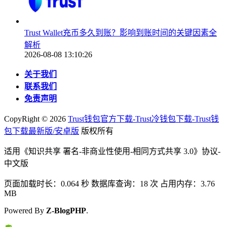
Trust Wallet充币多久到账？影响到账时间的关键因素全
解析
2026-08-08 13:10:26
关于我们
联系我们
免责声明
CopyRight ©
2026
Trust钱包官方下载-Trust冷钱包下载-Trust钱
包下载最新版/安卓版
版权所有
适用《知识共享 署名-非商业性使用-相同方式共享 3.0》协议-
中文版
页面加载时长：0.064 秒 数据库查询：18 次 占用内存：3.76
MB
Powered By
Z-BlogPHP
.