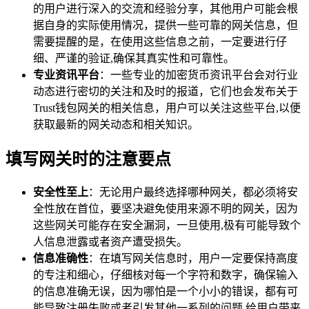
的用户进行深入的交流和经验分享，其他用户可能会根
据自身的实际使用情况，提供一些可靠的网关信息，但
需要提醒的是，在使用这些信息之前，一定要进行仔
细、严谨的验证,确保其真实性和可靠性。
专业资讯平台
：一些专业的加密货币资讯平台会对行业
动态进行密切的关注和及时的报道，它们也会发布关于
Trust钱包网关的相关信息，用户可以关注这些平台,以便
获取最新的网关动态和相关知识。
填写网关时的注意要点
安全性至上
：无论用户最终选择哪种网关，都必须将安
全性放在首位，要坚决避免使用来源不明的网关，因为
这些网关可能存在安全漏洞，一旦使用,极有可能导致个
人信息泄露或者资产遭受损失。
信息准确性
：在填写网关信息时，用户一定要保持高度
的专注和细心，仔细核对每一个字符和数字，确保输入
的信息准确无误，因为哪怕是一个小小的错误，都有可
能导致注册失败或者引发其他一系列的问题,给用户带来