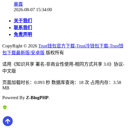
暴露
2026-08-07 15:34:00
关于我们
联系我们
免责声明
CopyRight ©
2026
Trust钱包官方下载-Trust冷钱包下载-Trust钱
包下载最新版/安卓版
版权所有
适用《知识共享 署名-非商业性使用-相同方式共享 3.0》协议-
中文版
页面加载时长：0.093 秒 数据库查询：18 次 占用内存：3.58
MB
Powered By
Z-BlogPHP
.