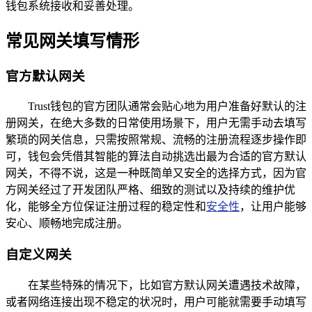
钱包系统接收和妥善处理。
常见网关填写情形
官方默认网关
Trust钱包的官方团队通常会贴心地为用户准备好默认的注
册网关，在绝大多数的日常使用场景下，用户无需手动去填写
繁琐的网关信息，只需按照常规、流畅的注册流程逐步操作即
可，钱包会凭借其智能的算法自动挑选出最为合适的官方默认
网关，不得不说，这是一种既简单又安全的选择方式，因为官
方网关经过了开发团队严格、细致的测试以及持续的维护优
化，能够全方位保证注册过程的稳定性和
安全性
，让用户能够
安心、顺畅地完成注册。
自定义网关
在某些特殊的情况下，比如官方默认网关遭遇技术故障，
或者网络连接出现不稳定的状况时，用户可能就需要手动填写