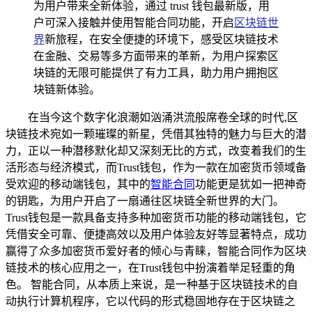
为用户带来全新体验，通过 trust 钱包最新版，用
户可深入接触并使用智能合同功能，开启
区块链世
界
新旅程，在安全便捷的环境下，感受区块链技术
在金融、交易等多方面带来的革新，为用户探索区
块链的无限可能提供了有力工具，助力用户拥抱区
块链新体验。
在当今这个数字化浪潮如汹涌洪流般席卷全球的时代,区
块链技术宛如一颗璀璨的新星，凭借其独特的魅力与巨大的潜
力，正以一种潜移默化却又深刻无比的方式，改变着我们的生
活形态与经济模式，而Trust钱包，作为一款在加密货币领域备
受欢迎的移动端钱包，其中的
智能合同
功能更是犹如一把神奇
的钥匙，为用户开启了一扇通往区块链全新世界的大门。
Trust钱包是一款具备支持多种加密货币功能的移动端钱包，它
凭借安全可靠、便捷高效以及用户体验友好等显著特点，成功
赢得了众多加密货币爱好者的倾心与青睐，智能合同作为区块
链技术的核心应用之一，在Trust钱包中扮演着举足轻重的角
色。 智能合同，从本质上来说，是一种基于区块链技术的自
动执行计算机程序，它以代码的形式稳固地存在于区块链之