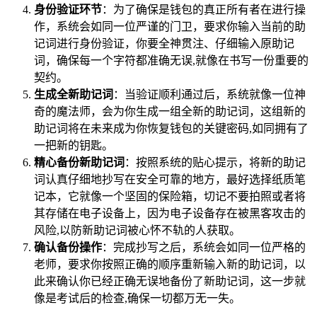
身份验证环节
：为了确保是钱包的真正所有者在进行操
作，系统会如同一位严谨的门卫，要求你输入当前的助
记词进行身份验证，你要全神贯注、仔细输入原助记
词，确保每一个字符都准确无误,就像在书写一份重要的
契约。
生成全新助记词
：当验证顺利通过后，系统就像一位神
奇的魔法师，会为你生成一组全新的助记词，这组新的
助记词将在未来成为你恢复钱包的关键密码,如同拥有了
一把新的钥匙。
精心备份新助记词
：按照系统的贴心提示，将新的助记
词认真仔细地抄写在安全可靠的地方，最好选择纸质笔
记本，它就像一个坚固的保险箱，切记不要拍照或者将
其存储在电子设备上，因为电子设备存在被黑客攻击的
风险,以防新助记词被心怀不轨的人获取。
确认备份操作
：完成抄写之后，系统会如同一位严格的
老师，要求你按照正确的顺序重新输入新的助记词，以
此来确认你已经正确无误地备份了新助记词，这一步就
像是考试后的检查,确保一切都万无一失。