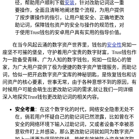
径，帮助用户顺利下载
安装
，针对改助记词这一重
要操作，全面且清晰地阐述整个流程，为用户提供
了按步骤操作的指引，让用户能安全、正确地更改
助记词，保障钱包资产的安全与操作的规范性，对
于使用Trust钱包的安卓用户具有实用的指导价值。
在当今风起云涌的数字资产世界里，钱包的
安全性
宛如一
座坚不可摧的堡垒，守护着用户宝贵的数字财富，Trust钱包作
为一款备受青睐、广为人知的数字钱包，宛如一位贴心的管
家，为广大用户提供了极为便捷的数字资产管理服务，而助记
词，恰似一把开启数字资产宝库的神秘钥匙，是恢复钱包和访
问资产的核心要素，世事无常，由于各种意想不到的原因，有
时候用户可能会萌生出更改助记词的需求,就让我们一同详细
深入地探究Trust钱包更改助记词的相关内容。
安全考量
：在这个数字化的时代，网络安全隐患无处不
在，倘若用户怀疑自己的助记词已然泄露，比如曾在不
安全的网络环境下输入过助记词，又或者设备不幸被恶
意软件盯上并感染，那么更改助记词就如同为数字资产