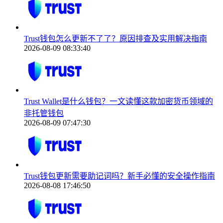
Trust钱包怎么更新不了了？原因排查及实用解决指南
2026-08-09 08:33:40
Trust Wallet是什么钱包？一文读懂这款加密货币领域的
非托管钱包
2026-08-09 07:47:30
Trust钱包更新需要助记词吗？新手必懂的安全操作指南
2026-08-08 17:46:50