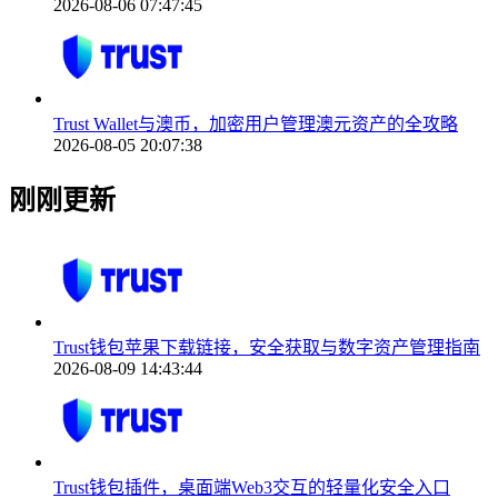
2026-08-06 07:47:45
Trust Wallet与澳币，加密用户管理澳元资产的全攻略
2026-08-05 20:07:38
刚刚更新
Trust钱包苹果下载链接，安全获取与数字资产管理指南
2026-08-09 14:43:44
Trust钱包插件，桌面端Web3交互的轻量化安全入口