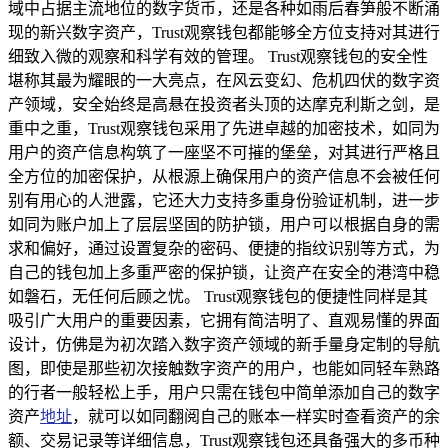
域中占据主流地位的数字货币，还是各种如雨后春笋般不断涌
现的新兴数字资产，Trust观察钱包都能够全方位支持对其进行
细致入微的观察和科学有效的管理。 Trust观察钱包的安全性
堪称其最为耀眼的一大亮点，在风云变幻、危机四伏的数字资
产领域，安全始终是高悬在投资者头顶的达摩克利斯之剑，是
重中之重，Trust观察钱包采用了先进卓越的加密技术，如同为
用户的资产信息构筑了一座坚不可摧的堡垒，对其进行严格且
全方位的加密保护，从根源上确保用户的资产信息不会被任何
别有用心的人泄露，它还大力支持多重身份验证机制，进一步
如同为账户加上了层层坚固的防护锁，用户可以根据自身的需
求和偏好，通过设置复杂的密码、便捷的指纹识别等方式，为
自己的钱包加上多重严密的保护锁，让资产在安全的港湾中稳
如磐石，无任何后顾之忧。 Trust观察钱包的便捷性同样是其
吸引广大用户的重要因素，它拥有简洁明了、直观易懂的界面
设计，仿佛是为初次踏入数字资产领域的新手量身定制的导航
图，即使是那些初次接触数字资产的用户，也能如同轻车熟路
的行者一般轻松上手，用户只需在钱包中简单添加自己的数字
资产
地址
，就可以如同翻阅自己的账本一样实时查看资产的余
额、交易记录等详细信息，Trust观察钱包还具备强大的多币种