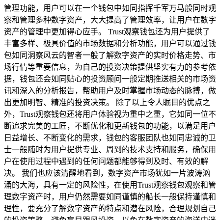
管理功能，用户可以在一个钱包中如同指挥千军万马般同时观
察和管理多种数字资产，大大提高了管理效率，让用户在数字
资产的管理中更加得心应手。 Trust观察钱包还为用户提供了
丰富多样、极具价值的市场数据和分析功能，用户可以通过钱
包如同洞察风云的智者一般了解数字资产的实时价格走势、市
场行情等重要信息，为自己的投资决策提供坚实有力的参考依
据，钱包还会如同贴心的投资顾问一般定期推送相关的市场资
讯和深入的分析报告，帮助用户及时掌握市场动态的脉搏，做
出更加明智、精准的投资决策。 除了以上令人瞩目的优点之
外，Trust观察钱包还将用户体验视为重中之重，它如同一位不
断追求完美的工匠，不断优化和更新钱包的功能，以满足用户
日益增长、不断变化的需求，钱包的客服团队也如同忠诚的卫
士一般随时为用户提供专业、周到的技术支持和服务，确保用
户在使用过程中遇到的任何问题都能够得到及时、有效的解
决。 我们也应该清醒地看到，数字资产市场犹如一片波涛汹
涌的大海，具有一定的风险性，在使用Trust观察钱包观察和管
理数字资产时，用户仍然需要如同谨慎的船长一般保持谨慎和
理性，要充分了解数字资产的特点和潜在风险，合理规划自己