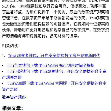
的投资策略，避免盲目跟风投资，以免在数字资产的海洋中迷
失方向。 Trust观察钱包以其安全可靠、便捷高效、功能丰富
等显著特点，为用户提供了一个优质、专业的数字资产观察和
管理平台，在数字资产市场不断蓬勃发展的今天，Trust观察钱
包无疑是投资者们值得信赖的明智选择，它将如同一位忠实的
伙伴，帮助用户更好地管理和观察自己的数字资产，在数字资
产的浩瀚海洋中稳健前行，驶向财富的彼岸。
相关阅读：
1、
Trust 观察者钱包，开启安全便捷数字资产观察新时代
trust苹果钱包下载-Trust Wallet 充币到账时间全解析
trust正版钱包下载-Trust观察钱包，开启安全便捷的数字资
产观察之旅
trust安卓版下载-Trust Wallet 官网版—开启安全便捷的数字
资产之旅
数字资产观察
相关文章：