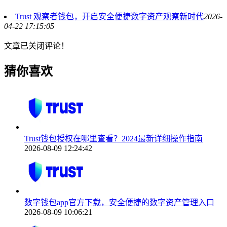
Trust 观察者钱包，开启安全便捷数字资产观察新时代
2026-
04-22 17:15:05
文章已关闭评论！
猜你喜欢
Trust钱包授权在哪里查看？2024最新详细操作指南
2026-08-09 12:24:42
数字钱包app官方下载，安全便捷的数字资产管理入口
2026-08-09 10:06:21