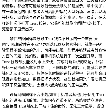
得如同早高峰的城市主干道，或者网络设置出现一些莫名其妙
的错误，都极有可能导致钱包无法顺利加载显示，举个例子，
在一些偏远的山区或者人员高度密集的大型商场、演唱会现场
等场所，网络信号往往就像飘忽不定的幽灵，极不稳定，在这
样的情况下打开 Trust 钱包，它很可能就像个闹脾气的孩子，
死活都不显示出来。
软件故障同样是导致 Trust 钱包不显示的一个重要“元
凶”，随着软件在不断地更新迭代以及频繁使用，就像一辆行
驶里程不断增加的汽车，可能会出现一些程序错误或者兼容性
方面的问题，比如说，当手机系统进行了一次全面升级，而
Trust 钱包却没能及时跟上步伐，完成对新系统的适配，那就
好比一辆四轮汽车突然换上了不同规格的轮胎，可能就会导致
钱包无法正常显示，软件在长时间的运行过程中，还可能会出
现缓存堆积如山、数据损坏等状况，这些就如同汽车发动机里
积满了灰尘和杂质，会极大地影响钱包的正常显示。
设备问题同样不容小觑,如果手机或者其他用于使用 Trust
钱包的设备出现故障，比如内存严重不足、系统突然崩溃等，
也会使得 Trust 钱包如同被卡住的齿轮，无法正常显示，当设