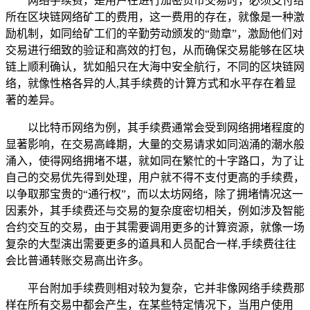
网络手续费，是用户在进行加密货币交易时，必须支付给
所在区块链网络矿工的费用，这一费用的存在，就像是一种激
励机制，如同给矿工们的辛勤劳动颁发的“勋章”，激励他们对
交易进行细致的验证和高效的打包，从而确保交易能够在区块
链上顺利确认，犹如船只在大海中安全航行，不同的区块链网
络，就像性格各异的人,其手续费的计算方式和水平存在着显
著的差异。
以比特币网络为例，其手续费通常会受到网络拥堵程度的
显著影响，在交易高峰期，大量的交易请求如同汹涌的潮水般
涌入，使得网络拥堵不堪，就如同在繁忙的十字路口，为了让
自己的交易优先得到处理，用户就不得不支付更高的手续费，
以争取那宝贵的“通行权”，而以太坊网络，除了拥堵情况这一
因素外，其手续费还与交易的复杂度密切相关，例如涉及智能
合约交互的交易，由于其需要调用更多的计算资源，就像一场
复杂的大型演出需要更多的道具和人员配合一样,手续费往往
会比普通转账交易高出许多。
平台附加手续费则相对较为复杂，它并非像网络手续费那
样在所有交易中都会产生，在某些特定情况下，当用户使用