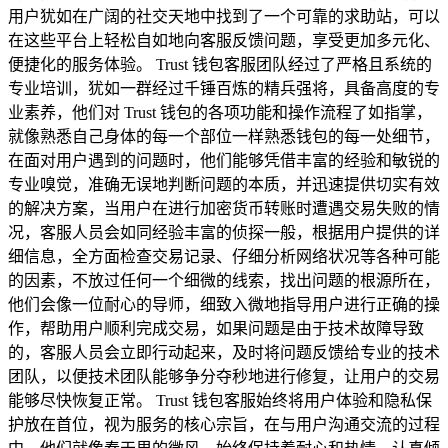
用户犹如在广阔的社交天地中找到了一个可靠的求助站，可以
在这些平台上轻松自如地向客服反馈问题，享受更加多元化、
便捷化的服务体验。 Trust 钱包客服团队经过了严格且系统的
专业培训，犹如一群经过千锤百炼的精兵强将，具备高度的专
业素养，他们对 Trust 钱包的各项功能和操作流程了如指掌，
就像熟悉自己身体的每一个部位一样熟悉钱包的每一处细节，
在面对用户遇到的问题时，他们能够凭借丰富的经验和敏锐的
专业嗅觉，准确无误地判断问题的本质，并迅速提供切实有效
的解决方案，当用户在进行加密货币转账时遭遇交易失败的情
况，客服人员会如同经验丰富的侦探一般，根据用户提供的详
细信息，全方面检查交易记录、仔细分析网络状况等各种可能
的因素，不放过任何一个细微的线索，找出问题的根源所在，
他们会像一位耐心的导师，细致入微地指导用户进行正确的操
作，帮助用户顺利完成交易，如果问题是由于技术故障导致
的，客服人员会立即行动起来，及时将问题反馈给专业的技术
团队，以便技术团队能够争分夺秒地进行修复，让用户的交易
能够尽快恢复正常。 Trust 钱包客服始终将用户体验和隐私保
护放在首位，视为服务的核心宗旨，在与用户沟通交流的过程