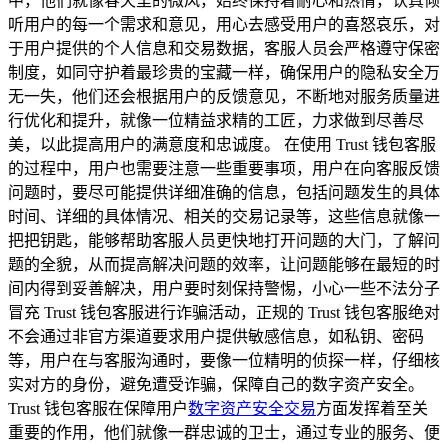
中，他们就像春天里的微风，始终保持着耐心和热情，认真倾
听用户的每一个需求和意见，用心去感受用户的喜怒哀乐，对
于用户提供的个人信息和交易数据，客服人员会严格遵守保密
制度，如同守护着最珍贵的宝藏一样，确保用户的隐私安全万
无一失，他们还会根据用户的反馈意见，不断地对服务质量进
行优化和提升，就像一位精益求精的工匠，力求做到尽善尽
美，以此提高用户的满意度和忠诚度。 在使用 Trust 钱包客服
的过程中，用户也需要注意一些重要事项，用户在向客服反馈
问题时，要尽可能提供详细准确的信息，包括问题发生的具体
时间、详细的具体情况、相关的交易记录等，这些信息就像一
把把钥匙，能够帮助客服人员更快地打开问题的大门，了解问
题的全貌，从而提高解决问题的效率，让问题能够在最短的时
间内得到妥善解决，用户要时刻保持警惕，小心一些不法分子
冒充 Trust 钱包客服进行诈骗活动，正规的 Trust 钱包客服绝对
不会通过非官方渠道要求用户提供敏感信息，如私钥、密码
等，用户在与客服沟通时，要像一位精明的侦探一样，仔细核
实对方的身份，避免遭受诈骗，保障自己的数字资产安全。
Trust 钱包客服在保障用户
数字资产安全交易
方面发挥着至关
重要的作用，他们就像一群忠诚的卫士，通过专业的服务、便