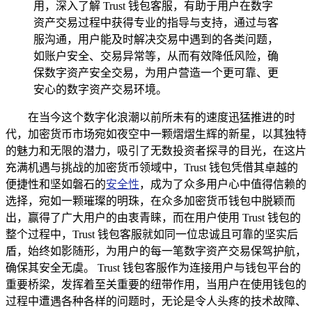
用，深入了解 Trust 钱包客服，有助于用户在数字
资产交易过程中获得专业的指导与支持，通过与客
服沟通，用户能及时解决交易中遇到的各类问题，
如账户安全、交易异常等，从而有效降低风险，确
保数字资产安全交易，为用户营造一个更可靠、更
安心的数字资产交易环境。
在当今这个数字化浪潮以前所未有的速度迅猛推进的时
代，加密货币市场宛如夜空中一颗熠熠生辉的新星，以其独特
的魅力和无限的潜力，吸引了无数投资者探寻的目光，在这片
充满机遇与挑战的加密货币领域中，Trust 钱包凭借其卓越的
便捷性和坚如磐石的
安全性
，成为了众多用户心中值得信赖的
选择，宛如一颗璀璨的明珠，在众多加密货币钱包中脱颖而
出，赢得了广大用户的由衷青睐，而在用户使用 Trust 钱包的
整个过程中，Trust 钱包客服就如同一位忠诚且可靠的坚实后
盾，始终如影随形，为用户的每一笔数字资产交易保驾护航，
确保其安全无虞。 Trust 钱包客服作为连接用户与钱包平台的
重要桥梁，发挥着至关重要的纽带作用，当用户在使用钱包的
过程中遭遇各种各样的问题时，无论是令人头疼的技术故障、