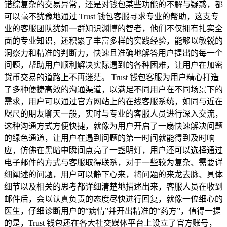
错综复杂的交易异常，还是对钱包某些功能的不解与疑惑，都
可以毫不犹豫地通过 Trust 钱包客服寻求专业的帮助，这支专
业的客服团队犹如一群知识渊博的智者，他们不仅拥有扎实全
面的专业知识，还积累了丰富多样的实践经验，能够以敏锐的
洞察力和精准的判断力，快速且准确地解答用户提出的每一个
问题，帮助用户顺利解决实际遇到的各种困难，让用户在加密
货币交易的道路上不再迷茫。 Trust 钱包客服为用户精心打造
了多种便捷高效的沟通渠道，以满足不同用户在不同场景下的
需求，用户可以通过官方网站上的在线客服系统，如同与近在
咫尺的朋友聊天一般，实时与专业的客服人员进行深入交流，
这种沟通方式方便快捷，就像为用户开启了一扇快速解决问题
的绿色通道，让用户在遇到问题的第一时间就能得到及时响
应，仿佛在黑暗中瞬间点亮了一盏明灯，用户还可以选择通过
电子邮件的方式与客服取得联系，对于一些较为复杂、需要详
细阐述的问题，用户可以静下心来，将问题的来龙去脉、具体
细节以及相关的思考都详细清楚地描述出来，客服人员在收到
邮件后，会以认真负责的态度尽快进行回复，就像一位细心的
医生，仔细诊断用户的“病情”并开出精准的“药方”，值得一提
的是，Trust 钱包还在各大社交媒体平台上设立了官方账号，