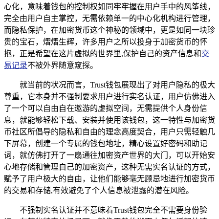
心化，意味着钱包的控制权如同牢牢握在用户手中的风筝线，
完全由用户自主掌控，无需依赖单一的中心化机构进行管理，
而隐私保护，在加密货币这个神秘的领域中，更是如同一块珍
贵的宝石，熠熠生辉，许多用户之所以投身于加密货币的怀
抱，正是希望在这片虚拟的世界里,保护自己的资产信息和
交
易记录
不被外界随意窥探。
就当前的状况而言，Trust钱包展现出了对用户隐私的极大
尊重，它本身并不强制要求用户进行实名认证，用户仿佛进入
了一个可以自由自在遨游的虚拟空间，无需提供个人身份信
息，就能够轻松下载、安装并使用该钱包，这一特性与加密货
币社区所倡导的隐私和自由的理念高度契合，用户只需轻触几
下屏幕，创建一个专属的钱包地址，精心设置好密码和助记
词，就仿佛打开了一扇通往加密资产世界的大门，可以开始安
心地存储和管理自己的加密资产，这种无需实名认证的方式，
赋予了用户极大的自由，让他们能够毫无顾忌地进行加密货币
的交易和存储,有效避免了个人信息被泄露的潜在风险。
不强制实名认证并不意味着Trust钱包完全不需要身份验