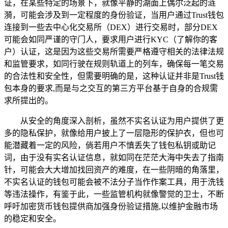
证，在某些特定的场景下，就像平静的湖面上偶尔泛起的涟
漪，可能会涉及到一定程度的身份验证，当用户通过Trust钱包
连接到一些去中心化交易所（DEX）进行交易时，部分DEX
可能会如同严谨的守门人，要求用户进行KYC（了解你的客
户）认证，这是因为这些交易所需要严格遵守相关的法律法规
和监管要求，如同行驶在规则轨道上的列车，确保每一笔交易
的合法性和安全性，但需要明确的是，这种认证并非是Trust钱
包本身的要求,而是与之交互的第三方平台基于自身的合规需
求所提出的。
从安全的角度深入剖析，虽然不实名认证为用户提供了更
多的隐私保护，就像给用户披上了一层隐形的保护衣，但也可
能潜藏着一定的风险，倘若用户不慎丢失了钱包私钥或助记
词，由于没有实名认证信息，就如同在茫茫大海中失去了指南
针，可能会大大增加找回资产的难度，在一些阴暗的角落里，
不实名认证的钱包可能会被不法分子当作作案工具，用于洗钱
等违法操作，有鉴于此，一些监管机构就像警觉的卫士，不断
呼吁加密货币钱包提供商加强身份验证措施,以维护金融市场
的稳定和安全。