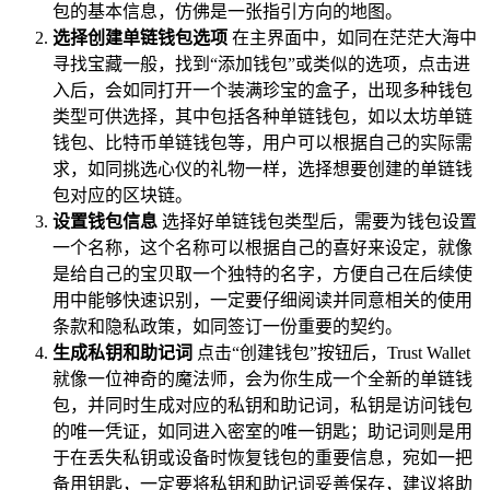
包的基本信息，仿佛是一张指引方向的地图。
选择创建单链钱包选项
在主界面中，如同在茫茫大海中
寻找宝藏一般，找到“添加钱包”或类似的选项，点击进
入后，会如同打开一个装满珍宝的盒子，出现多种钱包
类型可供选择，其中包括各种单链钱包，如以太坊单链
钱包、比特币单链钱包等，用户可以根据自己的实际需
求，如同挑选心仪的礼物一样，选择想要创建的单链钱
包对应的区块链。
设置钱包信息
选择好单链钱包类型后，需要为钱包设置
一个名称，这个名称可以根据自己的喜好来设定，就像
是给自己的宝贝取一个独特的名字，方便自己在后续使
用中能够快速识别，一定要仔细阅读并同意相关的使用
条款和隐私政策，如同签订一份重要的契约。
生成私钥和助记词
点击“创建钱包”按钮后，Trust Wallet
就像一位神奇的魔法师，会为你生成一个全新的单链钱
包，并同时生成对应的私钥和助记词，私钥是访问钱包
的唯一凭证，如同进入密室的唯一钥匙；助记词则是用
于在丢失私钥或设备时恢复钱包的重要信息，宛如一把
备用钥匙，一定要将私钥和助记词妥善保存，建议将助