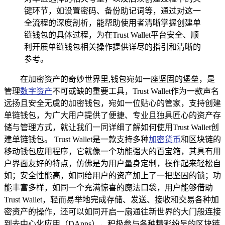
键环节，如设置密码、备份助记词等，通过对这一
全流程的深度剖析，能帮助使用者清晰掌握创建单
链钱包的具体过程，为在Trust Wallet平台安全、顺
利开展单链钱包相关操作提供详尽的指引和清晰的
参考。
在加密资产的奇妙世界里,钱包宛如一座坚固的堡垒，是
管理
数字资产
不可或缺的重要工具，Trust Wallet作为一款声名
远扬且安全无虞的加密钱包，宛如一位贴心的管家，支持创建
单链钱包，为广大用户提供了便捷、专业且独具匠心的资产存
储与管理方式，就让我们一同详细了解如何使用Trust Wallet创
建单链钱包。 Trust Wallet是一款支持多种
加密货币
和区块链的
移动钱包应用程序，它就像一个功能强大的百宝箱，其具有用
户界面友好的特点，仿佛是为用户量身定制，操作起来轻松自
如；安全性能高，如同给用户的资产加上了一把坚固的锁；功
能丰富多样，如同一个充满惊喜的魔法口袋，用户能够借助
Trust Wallet，轻而易举地完成存储、发送、接收和交易各种加
密资产的操作，还可以如同开启一扇通往新世界的大门般连接
到去中心化应用（DApps），积极参与各种精彩纷呈的区块链