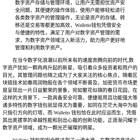
数字资产存储与管理环境，让用户无需担忧资产安
全问题，其便捷的操作体验，使用户能够轻松进行
各类数字资产的管理操作，无论是资产的存储、转
移还是交易等都更加高效，Walletio钱包凭借安全
与便捷的特性，满足了用户对数字资产管理的需
求，为数字资产领域注入新活力，助力用户更好地
管理和利用数字资产。
在当今数字化浪潮以前所未有的速度奔腾向前的时代,数
字资产犹如一颗冉冉升起的新星，吸引着众多投资者和用户的
目光，其管理问题也随之成为了大家关注的核心焦点，随着区
块链技术如春雨润物般在各个领域不断普及，加密货币市场更
是呈现出一片日益繁荣的景象，宛如繁花似锦的春日花园，在
这样的大背景下，一款具备安全可靠、便捷易用且功能强大等
诸多特性的数字钱包就显得尤为重要，如同在茫茫大海中为船
只指引方向的灯塔，而 Walletio 钱包恰在此时应运而生，凭借
其出类拔萃的卓越性能和别出心裁的创新功能，正逐渐闪耀于
数字资产领域，成为一颗光芒璀璨的明星。