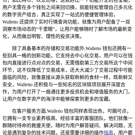
币，如比特币、以太坊等，这就好比一个功能齐全的百宝箱，
用户无需在多个钱包之间来回切换，就能轻松管理自己多元化
的数字资产组合，真正实现了一站式的便捷管理体验，
Walletio 还提供了实时行情查询功能，就像为用户配备了一双
洞察市场动态的“千里眼”，让用户能够随时了解市场的最新变
化，从而做出明智、理性的投资决策。
除了具备基本的存储和交易功能外,Walletio 钱包还拥有一
些别具一格的创新功能，它支持去中心化交易，用户可以在钱
包内直接进行点对点的交易，无需借助第三方交易所这个中间
环节，这不仅降低了交易成本，还大大减少了交易过程中可能
面临的风险，就像直接从源头获取新鲜的食材一样，既新鲜又
安全，Walletio 还积极与一些知名的区块链项目展开深度合
作，为用户打开了一扇通往更多投资机会和增值服务的大门，
让用户在数字资产的海洋中能够探索到更多的宝藏。
在客户服务方面,Walletio 钱包同样表现出色，可圈可点，
它拥有一支专业素养极高、经验丰富的客服团队，他们就像一
群随时待命的救援天使，随时为用户解答疑问、解决问题，无
论是遇到复杂的技术问题，还是需要详细的操作
指南
，用户都