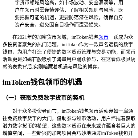
字货币领域风险高，如市场波动、安全漏洞等，用
户在领币时需谨慎评估，了解相关规则与风险，既
要把握可能的机遇，更要防范潜在风险，确保自身
资产安全，避免因盲目操作而遭受损失。
在2021年的加密货币领域，imToken钱包
领币
一跃成为众
多投资者聚焦的热门话题，imToken作为一款声名远扬的数字
钱包，为用户打造了便捷的数字货币管理与交易功能，而领币
活动更是如磁石般吸引了海量用户踊跃参与，在这看似极具诱
惑的表象背后,实则暗藏着机遇与风险的博弈。
imToken钱包领币的机遇
（一）获取免费数字货币的契机
对于众多投资者而言，imToken钱包领币活动宛如一扇通
往免费数字货币的大门，借助参与领币活动，用户怀揣着获取
潜力数字货币的希望，这些数字货币在未来或许蕴含着巨大的
增值空间，一些新兴的加密项目会巧妙地通过imToken钱包开