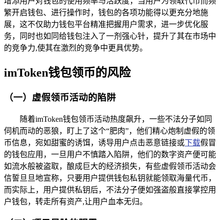
增添用户对钱包的使用频率与活跃度，当用户为领取代币而频
繁开启钱包、进行操作时，钱包的各项功能得以更充分地施
展，这不仅助力钱包平台精准把握用户需求，进一步优化服
务，同时也如同给钱包注入了一剂强心针，提升了其在市场中
的竞争力,使其在激烈的竞争中更具优势。
imToken钱包领币的风险
（一）虚假领币活动的陷阱
随着imToken钱包领币活动热度飙升，一些不法分子如同
伺机而动的恶狼，盯上了这个“肥肉”，他们精心炮制虚假的领
币信息，宛如甜蜜的诱饵，诱导用户点击恶意链接或
下载
假冒
的钱包应用，一旦用户不慎踏入陷阱，他们的数字资产便可能
如流水般被盗取，酿成巨大的经济损失，有些虚假领币活动会
信誓旦旦地宣称，只要用户提供钱包私钥就能领取海量代币，
而实际上，用户提供私钥后，不法分子便如强盗般直接掌控用
户钱包，转走所有资产,让用户血本无归。