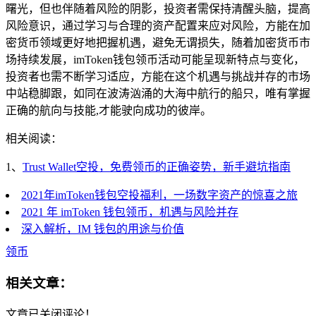
曙光，但也伴随着风险的阴影，投资者需保持清醒头脑，提高
风险意识，通过学习与合理的资产配置来应对风险，方能在加
密货币领域更好地把握机遇，避免无谓损失，随着加密货币市
场持续发展，imToken钱包领币活动可能呈现新特点与变化，
投资者也需不断学习适应，方能在这个机遇与挑战并存的市场
中站稳脚跟，如同在波涛汹涌的大海中航行的船只，唯有掌握
正确的航向与技能,才能驶向成功的彼岸。
相关阅读：
1、
Trust Wallet空投，免费领币的正确姿势，新手避坑指南
2021年imToken钱包空投福利，一场数字资产的惊喜之旅
2021 年 imToken 钱包领币，机遇与风险并存
深入解析，IM 钱包的用途与价值
领币
相关文章：
文章已关闭评论！