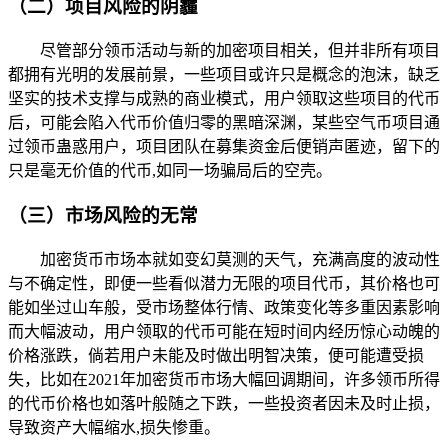
（二）项目风险的阴霾
尽管部分领币活动与新的加密项目相关，但并非所有项目
都拥有光明的发展前景，一些项目或许只是概念的泡沫，缺乏
坚实的技术支撑与成熟的商业模式，用户领取这些项目的代币
后，可能会陷入代币价值归零的黑暗深渊，某些空气币项目通
过领币蛊惑用户，项目团队在募集资金后便销声匿迹，留下的
只是毫无价值的代币,如同一场骗局后的空壳。
（三）市场风险的无常
加密货币市场本就如变幻莫测的天气，充满高度的波动性
与不确定性，即便一些看似潜力无限的项目代币，其价格也可
能如坐过山车般，受市场整体行情、政策变化等多重因素影响
而大幅波动，用户领取的代币可能在短时间内经历惊心动魄的
价格涨跌，倘若用户未能及时做出明智决策，便可能遭受损
失，比如在2021年加密货币市场大幅回调期间，许多领币所得
的代币价格也如落叶般随之下跌，一些投资者因未及时止损，
导致资产大幅缩水,损失惨重。