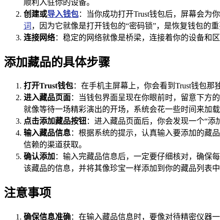
顺利入驻你的设备。
创建或
导入钱包
：当你成功打开Trust钱包后，屏幕
词
，因为它就像是打开钱包的“密码锁”，是恢复钱包的
连接网络
：稳定的网络就像是桥梁，连接着你的设备和区
添加藏品的具体步骤
打开Trust钱包
：在手机主屏幕上，你会看到Trust钱
进入藏品页面
：当钱包界面呈现在你眼前时，留意下方的
就像等待一场精彩演出的开场，系统会花一些时间来加载
点击添加藏品按钮
：进入藏品页面后，你会发现一个“添
输入藏品信息
：根据系统的提示，认真输入要添加的藏品
信赖的渠道获取。
确认添加
：输入完藏品信息后，一定要仔细核对，确保每一
该藏品的信息，并将其像珍宝一样添加到你的藏品列表中
注意事项
确保信息准确
：在输入藏品信息时，要像对待精密仪器一