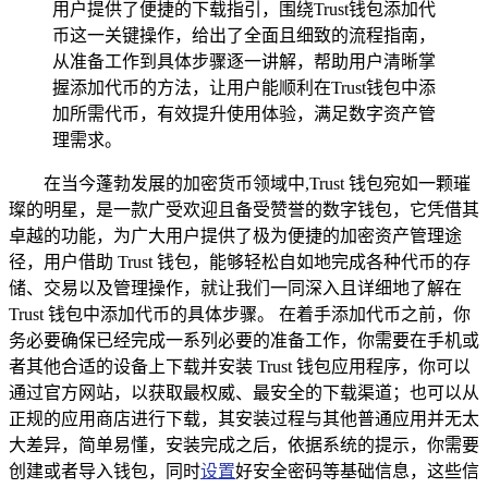
用户提供了便捷的下载指引，围绕Trust钱包添加代
币这一关键操作，给出了全面且细致的流程指南，
从准备工作到具体步骤逐一讲解，帮助用户清晰掌
握添加代币的方法，让用户能顺利在Trust钱包中添
加所需代币，有效提升使用体验，满足数字资产管
理需求。
在当今蓬勃发展的加密货币领域中,Trust 钱包宛如一颗璀
璨的明星，是一款广受欢迎且备受赞誉的数字钱包，它凭借其
卓越的功能，为广大用户提供了极为便捷的加密资产管理途
径，用户借助 Trust 钱包，能够轻松自如地完成各种代币的存
储、交易以及管理操作，就让我们一同深入且详细地了解在
Trust 钱包中添加代币的具体步骤。 在着手添加代币之前，你
务必要确保已经完成一系列必要的准备工作，你需要在手机或
者其他合适的设备上下载并安装 Trust 钱包应用程序，你可以
通过官方网站，以获取最权威、最安全的下载渠道；也可以从
正规的应用商店进行下载，其安装过程与其他普通应用并无太
大差异，简单易懂，安装完成之后，依据系统的提示，你需要
创建或者导入钱包，同时
设置
好安全密码等基础信息，这些信