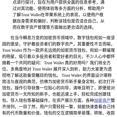
点进行探讨，旨在为用户提供全面的信息参考，通
过对其功能、使用体验等多方面的分析，帮助用户
了解Trust Wallet在苹果系统上的表现，以便用户根
据自身需求和偏好，判断该钱包是否适合自己，从
而在数字资产管理等方面做出更合适的选择。
在当今瞬息万变的加密货币领域中，数字钱包宛如一座坚
固的堡垒，守护着投资者们的数字资产，其重要性不言而喻，
Trust Wallet 作为一款声名远扬的加密货币钱包，宛如一颗璀璨
的明星，吸引着众多投资者和爱好者的目光，不少人心中都怀
揣着一个共同的疑问：Trust Wallet 真的好用吗？我们将全方
位、多角度地对 Trust Wallet 展开深入剖析，助力大家更为透
彻地了解这款备受瞩目的钱包。 Trust Wallet 的界面设计堪称
简洁与直观的典范，仿佛为加密货币新手量身定制，初次打开
钱包，操作引导就像一位贴心的向导，清晰且明了，即便是对
加密货币一无所知的新手，也能迅速上手，轻松完成创建钱
包、导入钱包等基础操作，在资产展示方面，各种
加密资产
整
齐排列，一目了然，用户只需轻轻一瞥，就能快速查看自己持
有的代币数量和价值，钱包的交互逻辑简单易懂，转账、收款